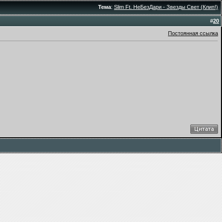
Тема
:
Slim Ft. НеБезДари - Звезды Свет (Клип!)
#
20
Постоянная ссылка