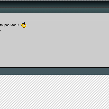
 понравилось!
а.