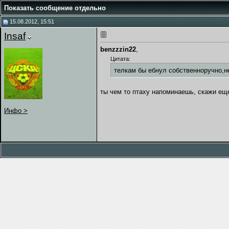
Показать сообщение отдельно
15.08.2012, 15:51
Insaf
benzzzin22
,
Цитата:
телкам бы ебнул собственноручно,не
ты чем то птаху напоминаешь, скажи еще
Инфо >