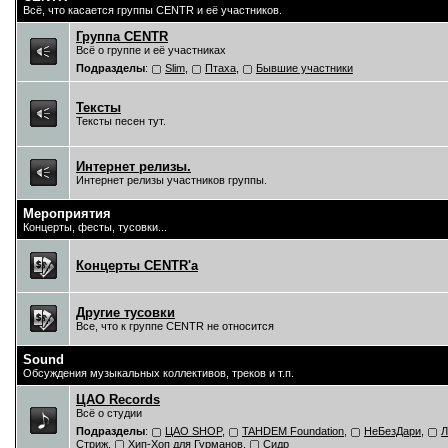
Всё, что касается группы CENTR и её участников.
Группа CENTR
Всё о группе и её участниках
Подразделы
:
Slim
,
Птаха
,
Бывшие участники
Тексты
Тексты песен тут.
Интернет релизы.
Интернет релизы участников группы.
Мероприятия
Концерты, фесты, тусовки...
Концерты CENTR'a
Другие тусовки
Все, что к группе CENTR не относится
Sound
Обсуждения музыкальных коллективов, треков и т.п.
ЦAO Records
Всё о студии
Подразделы
:
ЦАО SHOP
,
TAHDEM Foundation
,
НеБезДари
,
Л
Стриж
,
Хип-Хоп для Гурманов
,
Сидр