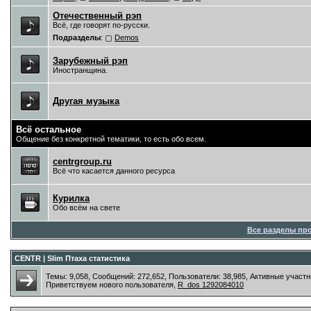
Отечественный рэп
Всё, где говорят по-русски.
Подразделы
:
Demos
Зарубежный рэп
Иностранщина.
Другая музыка
Всё остальное
Общение без конкретной тематики, то есть обо всем.
centrgroup.ru
Всё что касается данного ресурса
Курилка
Обо всём на свете
Все разделы пр
CENTR | Slim Птаха статистика
Темы: 9,058, Сообщений: 272,652, Пользователи: 38,985,
Активные участн
Приветствуем нового пользователя,
R_dos 1292084010