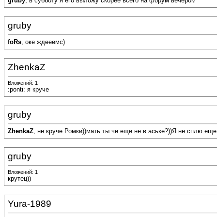
gruby
, в субботу я его выложу скорее всего на форум вечером
gruby
foRs
, оке ждееемс)
ZhenkaZ
Вложений: 1
:ponti: я круче
gruby
ZhenkaZ
, не круче Ромки))мать ты че еще не в аське?))Я не сплю еще
gruby
Вложений: 1
крутец))
Yura-1989