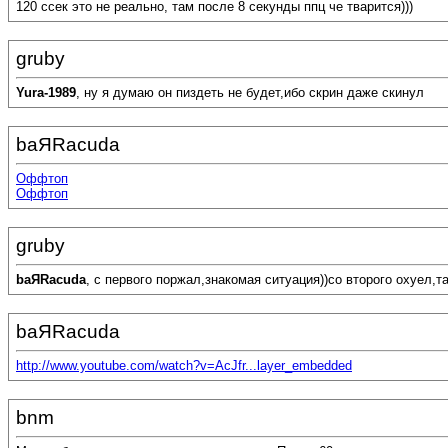
120 ссек это не реально, там после 8 секунды ппц че тварится)))
gruby
Yura-1989
, ну я думаю он пиздеть не будет,ибо скрин даже скинул
baЯRacuda
Оффтоп
Оффтоп
gruby
baЯRacuda
, с первого поржал,знакомая ситуация))со второго охуел,так
baЯRacuda
http://www.youtube.com/watch?v=AcJfr...layer_embedded
bnm