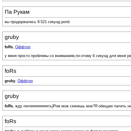
Па Рукам
вы продержались 9.521 секунд:ponti:
gruby
foRs
,
Оффтоп
у меня просто проблемы со вниманием,по-этому 6 секунд для меня ре
foRs
gruby
,
Оффтоп
gruby
foRs
, жду пиляяяяяяяяять)Ром мож скинешь мне?Я обещаю палить ни
foRs