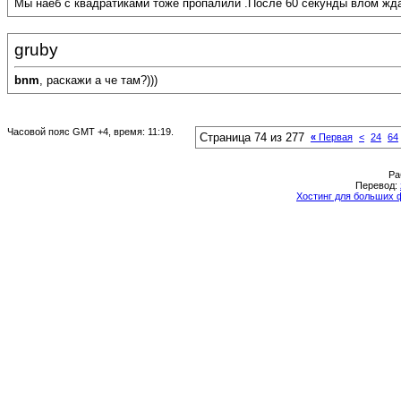
Мы наеб с квадратиками тоже пропалили .После 60 секунды влом жд
gruby
bnm
, раскажи а че там?)))
Часовой пояс GMT +4, время:
11:19
.
Страница 74 из 277
«
Первая
<
24
64
Ра
Перевод:
Хостинг для больших 