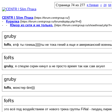
Страница 74 из 277
«
Первая
<
24
64
CENTR | Slim Птаха
(
)
https://forum.centrgroup.ru/
-
Курилка
(
)
https://forum.centrgroup.ru/forumdisplay.php?f=6
- -
Юмор из сети и не только.
(
https://forum.centrgroup.ru/showthread.php?t
gruby
foRs
, втф ты гонишь)))))ты не тока гений а еще и американский военны
foRs
gruby
, я спецом скрин кинул а не просто время так как сам ахуел
gruby
foRs
, монстер бля)))
foRs
это всё под воздействием от нового трека группы FiNal - пиздец лирик