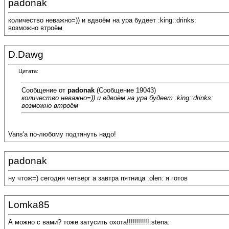
padonak
количество неважно=)) и вдвоём на ура будеет :king::drinks:
возможно втроём
D.Dawg
Цитата:
Сообщение от
padonak
(Сообщение 19043)
количество неважно=)) и вдвоём на ура будеет :king::drinks:
возможно втроём
Vans'а по-любому подтянуть надо!
padonak
ну чтож=) сегодня четверг а завтра пятница :olen: я готов
Lomka85
А можно с вами? тоже затусить охота!!!!!!!!!!!:stena: