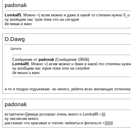
padonak
Lomka85
, Можно =) всем можно и даже в какой то степени нужно 0_о
ну вообщем нас трое пока что на сегодня
йя миша и ванс
D.Dawg
Цитата:
Сообщение от
padonak
(Сообщение 19556)
Lomka85
, Можно =) всем можно и даже в какой то степени нужн
ну вообщем нас трое пока что на сегодня
йя миша и ванс
и то я поздно подъезжаю. но ничего, ребята всех желающих отличноу
padonak
встретили=)))миша рссказал очень много о Lomka85 =)))
ну несовсем много
рассказал что красивая и топлес небоиться фотаться =)))))))