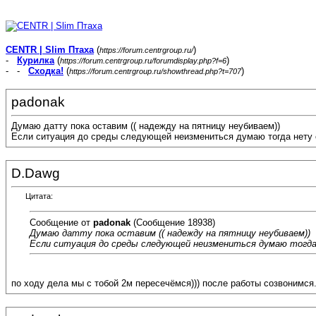
CENTR | Slim Птаха
(
)
https://forum.centrgroup.ru/
-
Курилка
(
)
https://forum.centrgroup.ru/forumdisplay.php?f=6
- -
Сходка!
(
)
https://forum.centrgroup.ru/showthread.php?t=707
padonak
Думаю датту пока оставим (( надежду на пятницу неубиваем))
Если ситуация до среды следующей неизмениться думаю тогда нету с
D.Dawg
Цитата:
Сообщение от
padonak
(Сообщение 18938)
Думаю датту пока оставим (( надежду на пятницу неубиваем))
Если ситуация до среды следующей неизмениться думаю тогда
по ходу дела мы с тобой 2м пересечёмся))) после работы созвонимся.