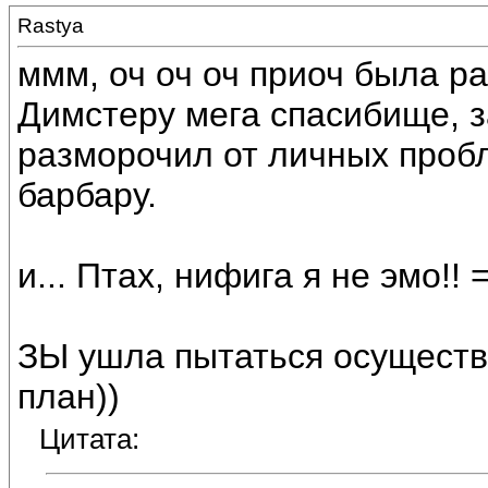
Rastya
ммм, оч оч оч приоч была ра
Димстеру мега спасибище, за
разморочил от личных проб
барбару.
и... Птах, нифига я не эмо!! 
ЗЫ ушла пытаться осуществ
план))
Цитата: