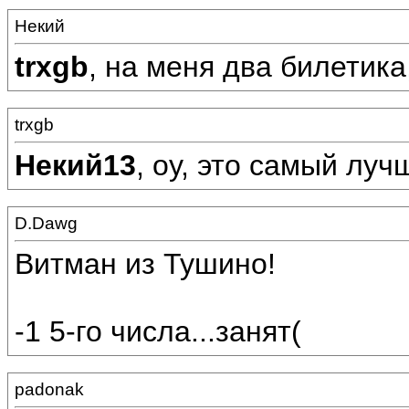
Некий
trxgb
, на меня два билетика
trxgb
Некий13
, оу, это самый луч
D.Dawg
Витман из Тушино!
-1 5-го числа...занят(
padonak