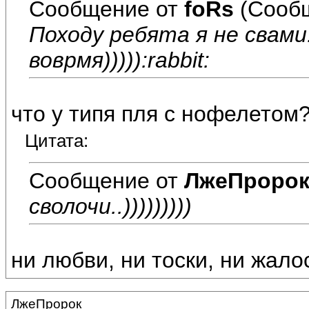
Сообщение от
foRs
(Сообщ
Походу ребята я не свами.
воврмя))))):rabbit:
что у типя пля с нофелетом
Цитата:
Сообщение от
ЛжеПроро
сволочи..)))))))))
ни любви, ни тоски, ни жалос
ЛжеПророк