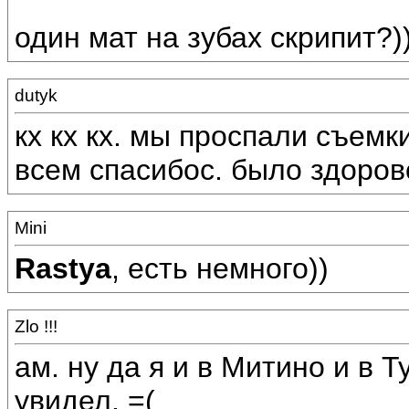
один мат на зубах скрипит?)
dutyk
кх кх кх. мы проспали съемки
всем спасибос. было здоров
Mini
Rastya
, есть немного))
Zlo !!!
ам. ну да я и в Митино и в Т
увидел. =(