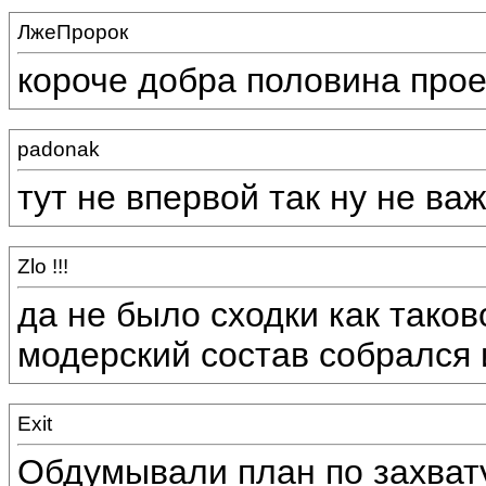
ЛжеПророк
короче добра половина проеб
padonak
тут не впервой так ну не ва
Zlo !!!
да не было сходки как тако
модерский состав собрался 
Exit
Обдумывали план по захват