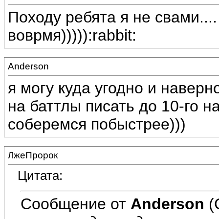
Походу ребята я не свами...
воврмя))))):rabbit:
Anderson
я могу куда угодно и наверн
на баттлы писать до 10-го н
соберемся побыстрее)))
ЛжеПророк
Цитата:
Сообщение от
Anderson
(