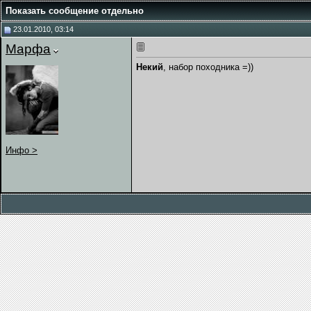
Показать сообщение отдельно
23.01.2010, 03:14
Марфа
Некий
, набор походника =))
Инфо >