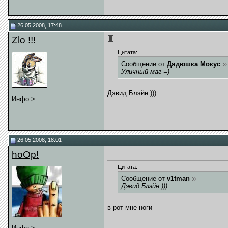
26.05.2008, 17:48
Zlo !!!
Цитата:
Сообщение от
Дядюшка Мокус
Уличный маг =)
Дэвид Блэйн )))
Инфо >
26.05.2008, 18:01
hoOp!
Цитата:
Сообщение от
v1tman
Дэвид Блэйн )))
в рот мне ноги