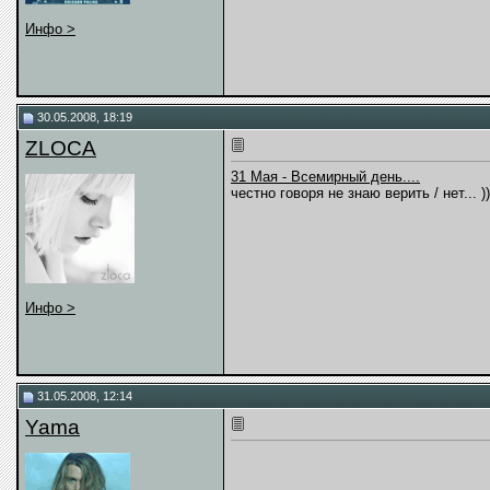
Инфо >
30.05.2008, 18:19
ZLOCA
31 Мая - Всемирный день....
честно говоря не знаю верить / нет... ))
Инфо >
31.05.2008, 12:14
Yama