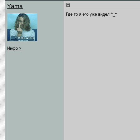
Yama
Где то я его уже видел ^_^
Инфо >