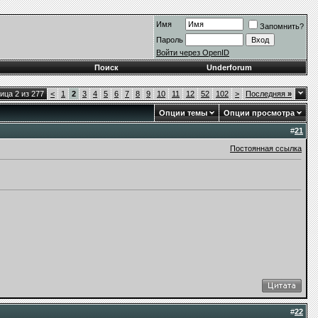
Имя
Запомнить?
Пароль
Войти через OpenID
Поиск
Underforum
ица 2 из 277
<
1
2
3
4
5
6
7
8
9
10
11
12
52
102
>
Последняя
»
Опции темы
Опции просмотра
#
21
Постоянная ссылка
#
22