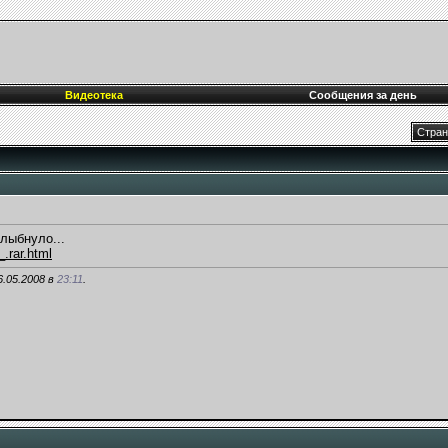
Видеотека
Сообщения за день
Стран
лыбнуло...
.rar.html
.05.2008 в
23:11
.