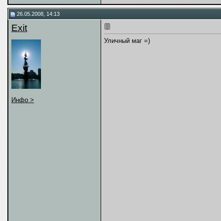
26.05.2008, 14:13
Exit
Уличный маг =)
Инфо >