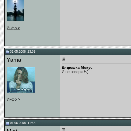
Инфо >
31.05.2008, 23:39
Yama
Дядюшка Мокус
,
И не говори %)
Инфо >
01.06.2008, 11:43