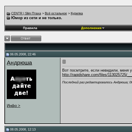
CENTR | Slim Птаха
>
Всё остальное
>
Курилка
Юмор из сети и не только.
Правила
Дополнения
06.05.2008, 22:46
Андрюша
Вот посмтрите, если невидили, меня у
http://rapidshare.com/files/113025725/___
Последний раз редактировалось Андрюша; 06
Инфо >
08.05.2008, 12:13