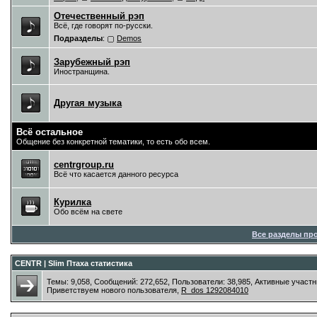
Отечественный рэп
Всё, где говорят по-русски.
Подразделы
:
Demos
Зарубежный рэп
Иностранщина.
Другая музыка
Всё остальное
Общение без конкретной тематики, то есть обо всем.
centrgroup.ru
Всё что касается данного ресурса
Курилка
Обо всём на свете
Все разделы пр
CENTR | Slim Птаха статистика
Темы: 9,058, Сообщений: 272,652, Пользователи: 38,985,
Активные участн
Приветствуем нового пользователя,
R_dos 1292084010