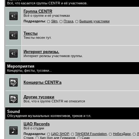
Всё, что касается группы CENTR и её участников.
Группа CENTR
Всё о группе и её участниках
Подразделы
:
Slim
,
Птаха
,
Бывшие участники
Тексты
Тексты песен тут.
Интернет релизы.
Интернет релизы участников группы.
Мероприятия
Концерты, фесты, тусовки...
Концерты CENTR'a
Другие тусовки
Все, что к группе CENTR не относится
Sound
Обсуждения музыкальных коллективов, треков и т.п.
ЦAO Records
Всё о студии
Подразделы
:
ЦАО SHOP
,
TAHDEM Foundation
,
НеБезДари
,
Л
Стриж
,
Хип-Хоп для Гурманов
,
Сидр