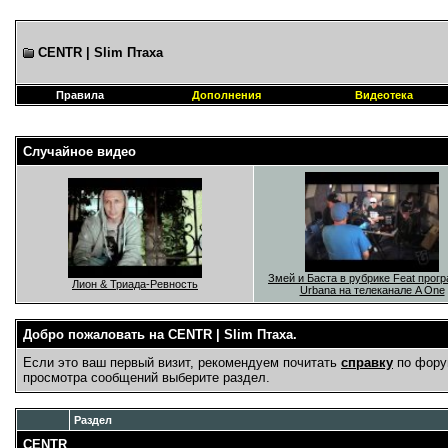
CENTR | Slim Птаха
Правила
Дополнения
Видеотека
Случайное видео
Змей и Баста в рубрике Feat прог
Лион & Триада-Ревность
Urbana на телеканале A One
Добро пожаловать на CENTR | Slim Птаха.
Если это ваш первый визит, рекомендуем почитать
справку
по фору
просмотра сообщений выберите раздел.
Раздел
CENTR