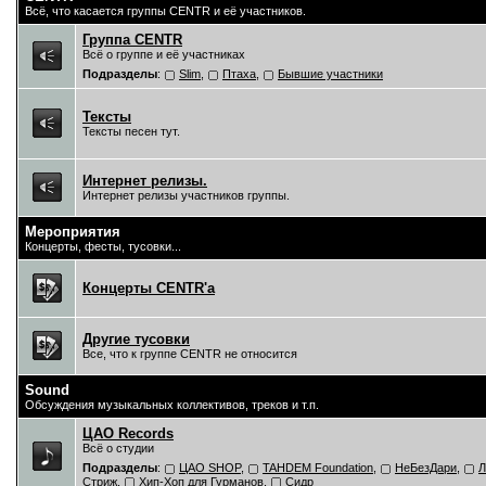
Всё, что касается группы CENTR и её участников.
Группа CENTR
Всё о группе и её участниках
Подразделы
:
Slim
,
Птаха
,
Бывшие участники
Тексты
Тексты песен тут.
Интернет релизы.
Интернет релизы участников группы.
Мероприятия
Концерты, фесты, тусовки...
Концерты CENTR'a
Другие тусовки
Все, что к группе CENTR не относится
Sound
Обсуждения музыкальных коллективов, треков и т.п.
ЦAO Records
Всё о студии
Подразделы
:
ЦАО SHOP
,
TAHDEM Foundation
,
НеБезДари
,
Л
Стриж
,
Хип-Хоп для Гурманов
,
Сидр