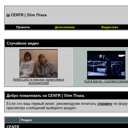
CENTR | Slim Птаха
Правила
Дополнения
Видеотека
Случайное видео
Лейбл ЦАО в поисках талантливых
Guf & Баста - Соответственн
исполнителей
Добро пожаловать на CENTR | Slim Птаха.
Если это ваш первый визит, рекомендуем почитать
справку
по фору
просмотра сообщений выберите раздел.
Раздел
CENTR