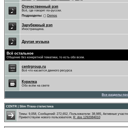
Отечественный рэп
Всё, где говорят по-русски.
Подразделы
:
Demos
Зарубежный рэп
Иностранщина.
Другая музыка
Всё остальное
Общение без конкретной тематики, то есть обо всем.
centrgroup.ru
Всё что касается данного ресурса
Курилка
Обо всём на свете
Все разделы пр
CENTR | Slim Птаха статистика
Темы: 9,058, Сообщений: 272,652, Пользователи: 38,985,
Активные участн
Приветствуем нового пользователя,
R_dos 1292084010