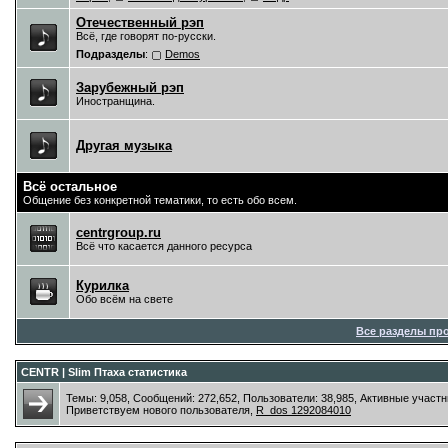
Отечественный рэп
Всё, где говорят по-русски.
Подразделы
:
Demos
Зарубежный рэп
Иностранщина.
Другая музыка
Всё остальное
Общение без конкретной тематики, то есть обо всем.
centrgroup.ru
Всё что касается данного ресурса
Курилка
Обо всём на свете
Все разделы пр
CENTR | Slim Птаха статистика
Темы: 9,058, Сообщений: 272,652, Пользователи: 38,985,
Активные участн
Приветствуем нового пользователя,
R_dos 1292084010