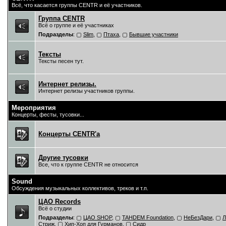
Всё, что касается группы CENTR и её участников.
Группа CENTR
Всё о группе и её участниках
Подразделы
:
Slim
,
Птаха
,
Бывшие участники
Тексты
Тексты песен тут.
Интернет релизы.
Интернет релизы участников группы.
Мероприятия
Концерты, фесты, тусовки...
Концерты CENTR'a
Другие тусовки
Все, что к группе CENTR не относится
Sound
Обсуждения музыкальных коллективов, треков и т.п.
ЦAO Records
Всё о студии
Подразделы
:
ЦАО SHOP
,
TAHDEM Foundation
,
НеБезДари
,
Л
Стриж
,
Хип-Хоп для Гурманов
,
Сидр