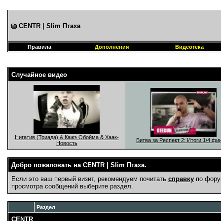
CENTR | Slim Птаха
Правила
Дополнения
Видеотека
Случайное видео
Нигатив (Триада) & Кажэ Обойма & Хаак-
Битва за Респект 2: Итоги 1/4 фи
Новость
Добро пожаловать на CENTR | Slim Птаха.
Если это ваш первый визит, рекомендуем почитать
справку
по фору
просмотра сообщений выберите раздел.
Раздел
CENTR