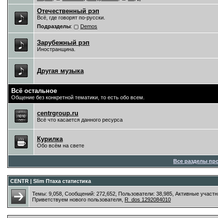
Отечественный рэп
Всё, где говорят по-русски.
Подразделы
:
Demos
Зарубежный рэп
Иностранщина.
Другая музыка
Всё остальное
Общение без конкретной тематики, то есть обо всем.
centrgroup.ru
Всё что касается данного ресурса
Курилка
Обо всём на свете
Все разделы пр
CENTR | Slim Птаха статистика
Темы: 9,058, Сообщений: 272,652, Пользователи: 38,985,
Активные участн
Приветствуем нового пользователя,
R_dos 1292084010