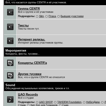
Всё, что касается группы CENTR и её участников.
Группа CENTR
Всё о группе и её участниках
Подразделы
:
Slim
,
Птаха
,
Бывшие участники
Тексты
Тексты песен тут.
Интернет релизы.
Интернет релизы участников группы.
Мероприятия
Концерты, фесты, тусовки...
Концерты CENTR'a
Другие тусовки
Все, что к группе CENTR не относится
Sound
Обсуждения музыкальных коллективов, треков и т.п.
ЦAO Records
Всё о студии
Подразделы
:
ЦАО SHOP
,
TAHDEM Foundation
,
НеБезДари
,
Л
Стриж
,
Хип-Хоп для Гурманов
,
Сидр