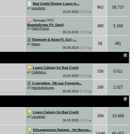
Bad Credit Payday Loans in...
962
58,737
от
Lieselotte
16.03.2025
12:04
Легенды ПРО
Влюбийство (Ft. Dani)
480
5,168
от
FlashTracer
26.10.2016
12:59
Принцип & Архи Ft. Guf -...
59
481
от
Kitaec
30.09.2014
10:57
Loans Calgary for Bad Credit
336
5,611
от
ColletteLa
16.03.2025
12:30
3 сентября - RE-pac Freestyle...
190
2,027
от
HandsAndLegs
30.08.2015
17:43
Loans Calgary for Bad Credit
399
13,468
от
Lieselotte
16.03.2025
12:10
Объединение Лирики - Не Мысли...
3,698
66,052