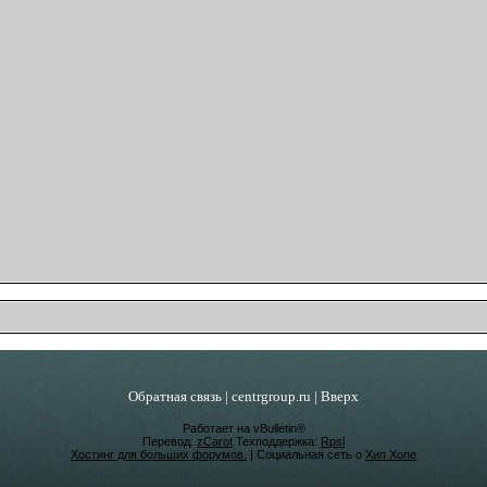
Обратная связь
|
centrgroup.ru
|
Вверх
Работает на vBulletin®
Перевод:
zCarot
Техподдержка:
Rpsl
Хостинг для больших форумов.
| Социальная сеть о
Хип Хопе