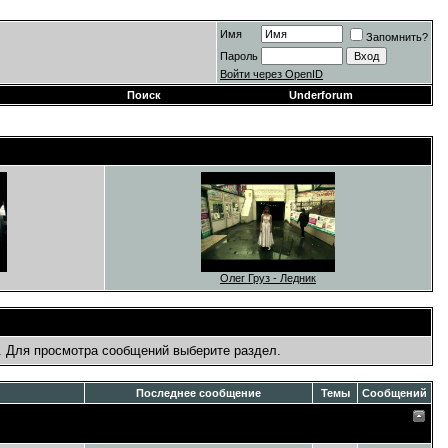
Имя
Запомнить?
Пароль
Войти через OpenID
Поиск
Underforum
Олег Груз - Ледник
. Для просмотра сообщений выберите раздел.
Последнее сообщение
Темы
Сообщений