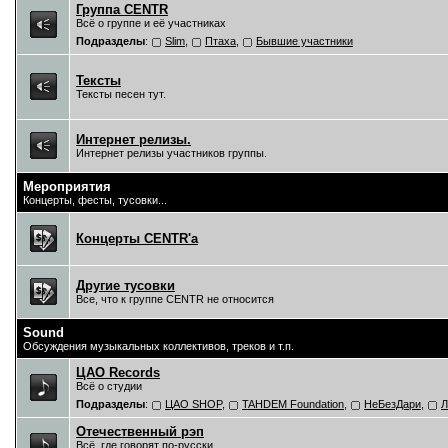
Группа CENTR
Всё о группе и её участниках
Подразделы
:
Slim
,
Птаха
,
Бывшие участники
Тексты
Тексты песен тут.
Интернет релизы.
Интернет релизы участников группы.
Мероприятия
Концерты, фесты, тусовки...
Концерты CENTR'a
Другие тусовки
Все, что к группе CENTR не относится
Sound
Обсуждения музыкальных коллективов, треков и т.п.
ЦAO Records
Всё о студии
Подразделы
:
ЦАО SHOP
,
TAHDEM Foundation
,
НеБезДари
,
Л
Отечественный рэп
Всё, где говорят по-русски.