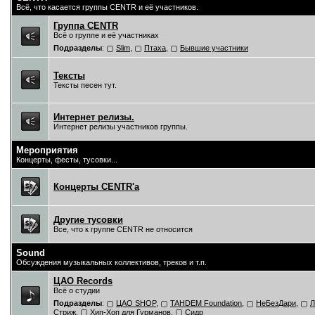
Всё, что касается группы CENTR и её участников.
Группа CENTR
Всё о группе и её участниках
Подразделы
:
Slim
,
Птаха
,
Бывшие участники
Тексты
Тексты песен тут.
Интернет релизы.
Интернет релизы участников группы.
Мероприятия
Концерты, фесты, тусовки...
Концерты CENTR'a
Другие тусовки
Все, что к группе CENTR не относится
Sound
Обсуждения музыкальных коллективов, треков и т.п.
ЦAO Records
Всё о студии
Подразделы
:
ЦАО SHOP
,
TAHDEM Foundation
,
НеБезДари
,
Л
Стриж
,
Хип-Хоп для Гурманов
,
Сидр