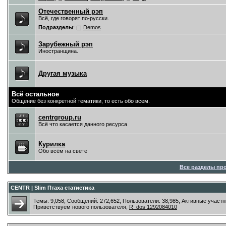
Отечественный рэп
Всё, где говорят по-русски.
Подразделы
:
Demos
Зарубежный рэп
Иностранщина.
Другая музыка
Всё остальное
Общение без конкретной тематики, то есть обо всем.
centrgroup.ru
Всё что касается данного ресурса
Курилка
Обо всём на свете
Все разделы пр
CENTR | Slim Птаха статистика
Темы: 9,058, Сообщений: 272,652, Пользователи: 38,985,
Активные участн
Приветствуем нового пользователя,
R_dos 1292084010