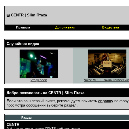
CENTR | Slim Птаха
Правила
Дополнения
Видеотека
Случайное видео
что успеем
Noize MC - ШлакваШаклассика
Добро пожаловать на CENTR | Slim Птаха.
Если это ваш первый визит, рекомендуем почитать
справку
по фору
просмотра сообщений выберите раздел.
Раздел
CENTR
Всё, что касается группы CENTR и её участников.