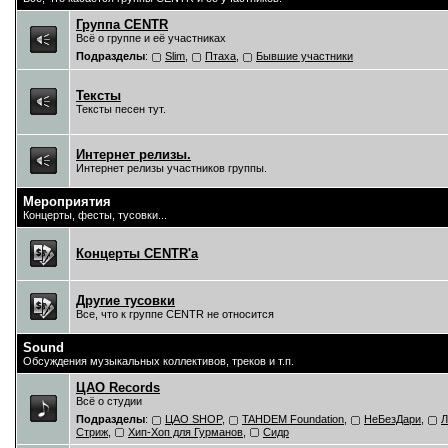
Группа CENTR
Всё о группе и её участниках
Подразделы
:
Slim
,
Птаха
,
Бывшие участники
Тексты
Тексты песен тут.
Интернет релизы.
Интернет релизы участников группы.
Мероприятия
Концерты, фесты, тусовки...
Концерты CENTR'a
Другие тусовки
Все, что к группе CENTR не относится
Sound
Обсуждения музыкальных коллективов, треков и т.п.
ЦAO Records
Всё о студии
Подразделы
:
ЦАО SHOP
,
TAHDEM Foundation
,
НеБезДари
,
Л
Стриж
,
Хип-Хоп для Гурманов
,
Сидр