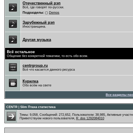
Отечественный рэп
Всё, где говорят по-русски.
Подразделы
:
Demos
Зарубежный рэп
Иностранщина.
Другая музыка
Всё остальное
Общение без конкретной тематики, то есть обо всем.
centrgroup.ru
Всё что касается данного ресурса
Курилка
Обо всём на свете
Все разделы пр
CENTR | Slim Птаха статистика
Темы: 9,058, Сообщений: 272,652, Пользователи: 38,985,
Активные участн
Приветствуем нового пользователя,
R_dos 1292084010