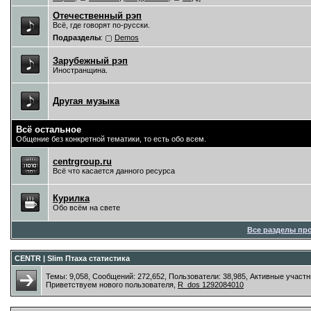
Отечественный рэп
Всё, где говорят по-русски.
Подразделы
:
Demos
Зарубежный рэп
Иностранщина.
Другая музыка
Всё остальное
Общение без конкретной тематики, то есть обо всем.
centrgroup.ru
Всё что касается данного ресурса
Курилка
Обо всём на свете
Все разделы пр
CENTR | Slim Птаха статистика
Темы: 9,058, Сообщений: 272,652, Пользователи: 38,985,
Активные участн
Приветствуем нового пользователя,
R_dos 1292084010