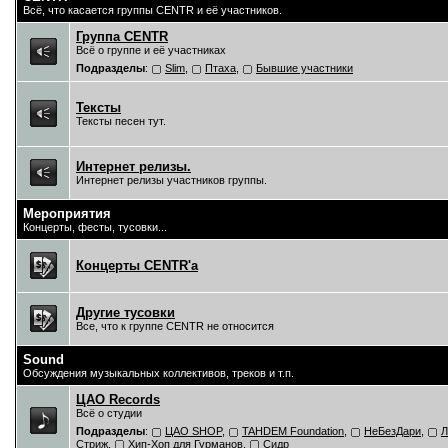
Всё, что касается группы CENTR и её участников.
Группа CENTR
Всё о группе и её участниках
Подразделы
:
Slim
,
Птаха
,
Бывшие участники
Тексты
Тексты песен тут.
Интернет релизы.
Интернет релизы участников группы.
Мероприятия
Концерты, фесты, тусовки...
Концерты CENTR'a
Другие тусовки
Все, что к группе CENTR не относится
Sound
Обсуждения музыкальных коллективов, треков и т.п.
ЦAO Records
Всё о студии
Подразделы
:
ЦАО SHOP
,
TAHDEM Foundation
,
НеБезДари
,
Л
Стриж
,
Хип-Хоп для Гурманов
,
Сидр