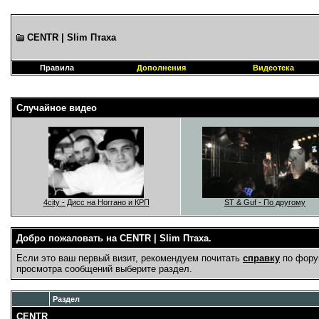
CENTR | Slim Птаха
Правила
Дополнения
Видеотека
Случайное видео
4city - Дисс на Ноггано и КРП
ST & Guf - По другому
Добро пожаловать на CENTR | Slim Птаха.
Если это ваш первый визит, рекомендуем почитать
справку
по фору
просмотра сообщений выберите раздел.
Раздел
CENTR