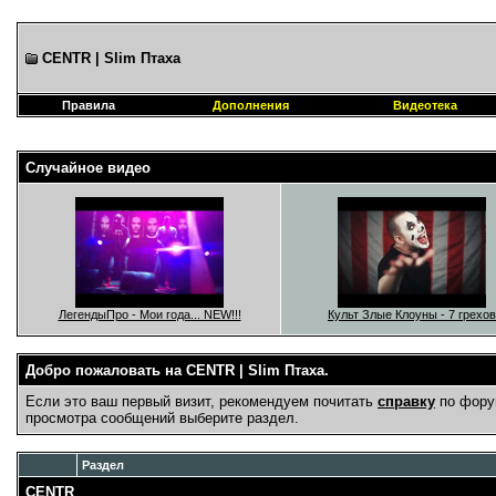
CENTR | Slim Птаха
Правила
Дополнения
Видеотека
Случайное видео
ЛегендыПро - Мои года... NEW!!!
Культ Злые Клоуны - 7 грехов
Добро пожаловать на CENTR | Slim Птаха.
Если это ваш первый визит, рекомендуем почитать
справку
по фору
просмотра сообщений выберите раздел.
Раздел
CENTR