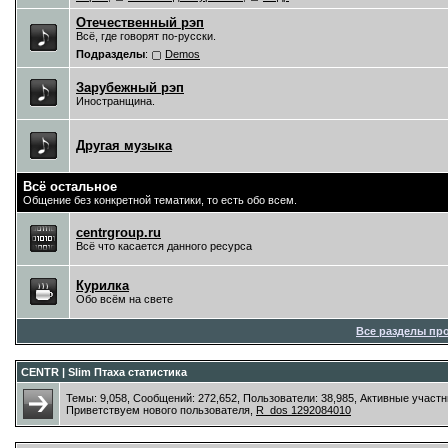
Отечественный рэп
Всё, где говорят по-русски.
Подразделы
:
Demos
Зарубежный рэп
Иностранщина.
Другая музыка
Всё остальное
Общение без конкретной тематики, то есть обо всем.
centrgroup.ru
Всё что касается данного ресурса
Курилка
Обо всём на свете
Все разделы пр
CENTR | Slim Птаха статистика
Темы: 9,058, Сообщений: 272,652, Пользователи: 38,985,
Активные участн
Приветствуем нового пользователя,
R_dos 1292084010