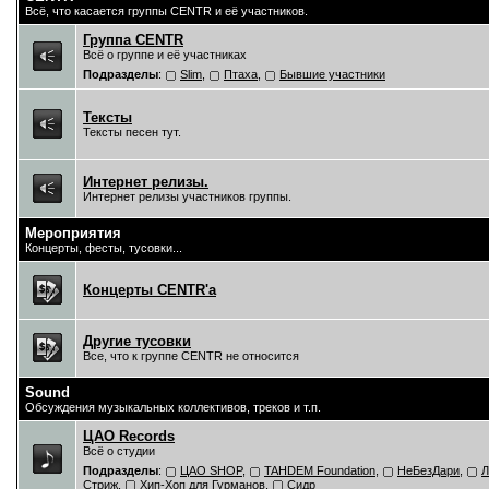
Всё, что касается группы CENTR и её участников.
Группа CENTR
Всё о группе и её участниках
Подразделы
:
Slim
,
Птаха
,
Бывшие участники
Тексты
Тексты песен тут.
Интернет релизы.
Интернет релизы участников группы.
Мероприятия
Концерты, фесты, тусовки...
Концерты CENTR'a
Другие тусовки
Все, что к группе CENTR не относится
Sound
Обсуждения музыкальных коллективов, треков и т.п.
ЦAO Records
Всё о студии
Подразделы
:
ЦАО SHOP
,
TAHDEM Foundation
,
НеБезДари
,
Л
Стриж
,
Хип-Хоп для Гурманов
,
Сидр