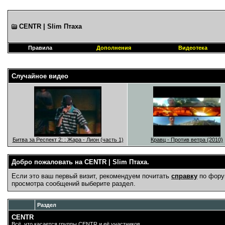
CENTR | Slim Птаха
Правила
Дополнения
Видеотека
Случайное видео
Битва за Респект 2: : Жара - Лион (часть 1)
Кравц - Против ветра (2010)
Добро пожаловать на CENTR | Slim Птаха.
Если это ваш первый визит, рекомендуем почитать
справку
по фору
просмотра сообщений выберите раздел.
Раздел
CENTR
Всё, что касается группы CENTR и её участников.