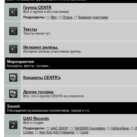
Группа CENTR
Всё о группе и её участниках
Подразделы
:
Slim
,
Птаха
,
Бывшие участники
Тексты
Тексты песен тут.
Интернет релизы.
Интернет релизы участников группы.
Мероприятия
Концерты, фесты, тусовки...
Концерты CENTR'a
Другие тусовки
Все, что к группе CENTR не относится
Sound
Обсуждения музыкальных коллективов, треков и т.п.
ЦAO Records
Всё о студии
Подразделы
:
ЦАО SHOP
,
TAHDEM Foundation
,
НеБезДари
,
Л
Стриж
,
Хип-Хоп для Гурманов
,
Сидр