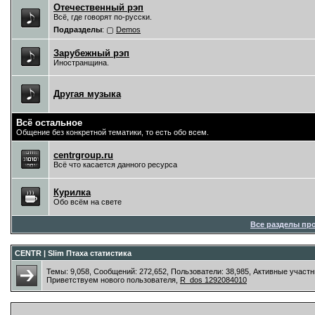
Отечественный рэп
Всё, где говорят по-русски.
Подразделы
:
Demos
Зарубежный рэп
Иностранщина.
Другая музыка
Всё остальное
Общение без конкретной тематики, то есть обо всем.
centrgroup.ru
Всё что касается данного ресурса
Курилка
Обо всём на свете
Все разделы пр
CENTR | Slim Птаха статистика
Темы: 9,058, Сообщений: 272,652, Пользователи: 38,985,
Активные участн
Приветствуем нового пользователя,
R_dos 1292084010