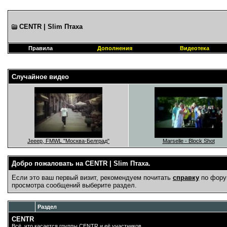
CENTR | Slim Птаха
Правила
Дополнения
Видеотека
Случайное видео
Jeeep, FMWL "Москва-Белград"
Marselle - Block Shot
Добро пожаловать на CENTR | Slim Птаха.
Если это ваш первый визит, рекомендуем почитать
справку
по фору
просмотра сообщений выберите раздел.
Раздел
CENTR
Всё, что касается группы CENTR и её участников.