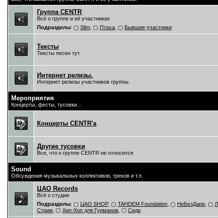
Группа CENTR
Всё о группе и её участниках
Подразделы
:
Slim
,
Птаха
,
Бывшие участники
Тексты
Тексты песен тут.
Интернет релизы.
Интернет релизы участников группы.
Мероприятия
Концерты, фесты, тусовки...
Концерты CENTR'a
Другие тусовки
Все, что к группе CENTR не относится
Sound
Обсуждения музыкальных коллективов, треков и т.п.
ЦAO Records
Всё о студии
Подразделы
:
ЦАО SHOP
,
TAHDEM Foundation
,
НеБезДари
,
Л
Стриж
,
Хип-Хоп для Гурманов
,
Сидр