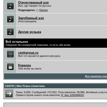
Отечественный рэп
Всё, где говорят по-русски.
Подразделы
:
Demos
Зарубежный рэп
Иностранщина.
Другая музыка
Всё остальное
Общение без конкретной тематики, то есть обо всем.
centrgroup.ru
Всё что касается данного ресурса
Курилка
Обо всём на свете
Все разделы пр
CENTR | Slim Птаха статистика
Темы: 9,058, Сообщений: 272,652, Пользователи: 38,985,
Активные участн
Приветствуем нового пользователя,
R_dos 1292084010