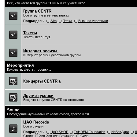
Всё, что касается группы CENTR и её участников.
Группа CENTR
Всё о группе и её участниках
Подразделы
:
Slim
,
Птаха
,
Бывшие участники
Тексты
Тексты песен тут.
Интернет релизы.
Интернет релизы участников группы.
Мероприятия
Концерты, фесты, тусовки...
Концерты CENTR'a
Другие тусовки
Все, что к группе CENTR не относится
Sound
Обсуждения музыкальных коллективов, треков и т.п.
ЦAO Records
Всё о студии
Подразделы
:
ЦАО SHOP
,
TAHDEM Foundation
,
НеБезДари
,
Л
Стриж
,
Хип-Хоп для Гурманов
,
Сидр