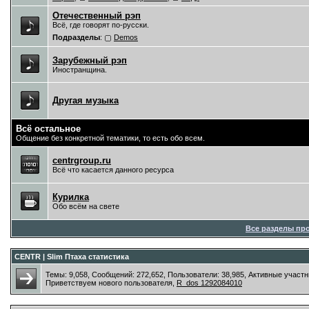
Отечественный рэп
Всё, где говорят по-русски.
Подразделы
:
Demos
Зарубежный рэп
Иностранщина.
Другая музыка
Всё остальное
Общение без конкретной тематики, то есть обо всем.
centrgroup.ru
Всё что касается данного ресурса
Курилка
Обо всём на свете
Все разделы пр
CENTR | Slim Птаха статистика
Темы: 9,058, Сообщений: 272,652, Пользователи: 38,985,
Активные участн
Приветствуем нового пользователя,
R_dos 1292084010