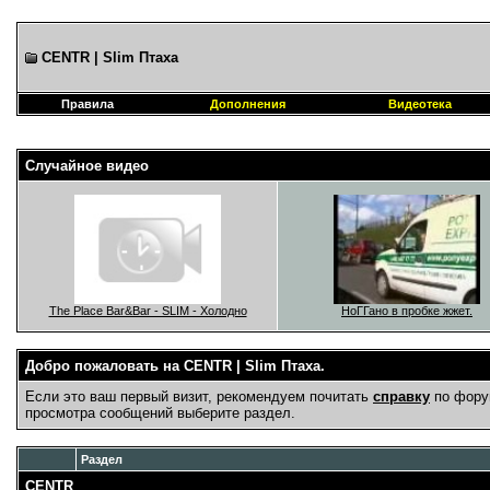
CENTR | Slim Птаха
Правила
Дополнения
Видеотека
Случайное видео
The Place Bar&Bar - SLIM - Холодно
НоГГано в пробке жжет.
Добро пожаловать на CENTR | Slim Птаха.
Если это ваш первый визит, рекомендуем почитать
справку
по фору
просмотра сообщений выберите раздел.
Раздел
CENTR