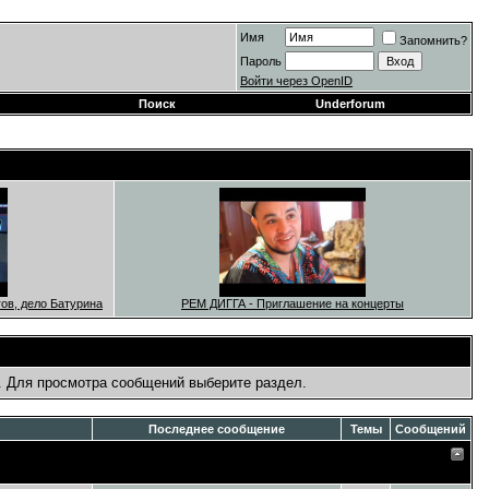
Имя
Запомнить?
Пароль
Войти через OpenID
Поиск
Underforum
нгов, дело Батурина
РЕМ ДИГГА - Приглашение на концерты
. Для просмотра сообщений выберите раздел.
Последнее сообщение
Темы
Сообщений