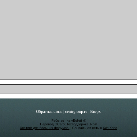
Обратная связь
|
centrgroup.ru
|
Вверх
Работает на vBulletin®
Перевод:
zCarot
Техподдержка:
Rpsl
Хостинг для больших форумов.
| Социальная сеть о
Хип Хопе