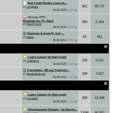
Bad Credit Payday Loans in...
962
58,737
от
Lieselotte
16.03.2025
12:04
Легенды ПРО
Влюбийство (Ft. Dani)
480
5,168
от
FlashTracer
26.10.2016
12:59
Принцип & Архи Ft. Guf -...
59
481
от
Kitaec
30.09.2014
10:57
Loans Calgary for Bad Credit
336
5,611
от
ColletteLa
16.03.2025
12:30
3 сентября - RE-pac Freestyle...
190
2,027
от
HandsAndLegs
30.08.2015
17:43
Loans Calgary for Bad Credit
399
13,468
от
Lieselotte
16.03.2025
12:10
Объединение Лирики - Не Мысли...
3,698
66,052