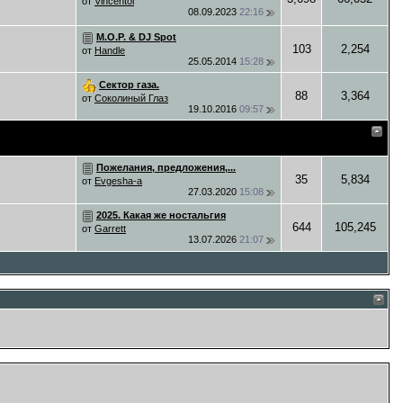
от
Vincentol
08.09.2023
22:16
M.O.P. & DJ Spot
103
2,254
от
Handle
25.05.2014
15:28
Сектор газа.
88
3,364
от
Соколиный Глаз
19.10.2016
09:57
Пожелания, предложения,...
35
5,834
от
Evgesha-a
27.03.2020
15:08
2025. Какая же ностальгия
644
105,245
от
Garrett
13.07.2026
21:07