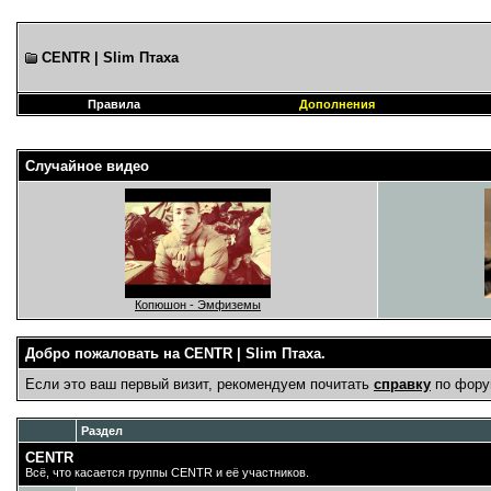
CENTR | Slim Птаха
Правила
Дополнения
Случайное видео
Копюшон - Эмфиземы
Добро пожаловать на CENTR | Slim Птаха.
Если это ваш первый визит, рекомендуем почитать
справку
по фору
Раздел
CENTR
Всё, что касается группы CENTR и её участников.