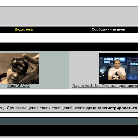
Видеотека
Сообщения за день
Умри DRAGO!
RapInfo vol.31 feat. Пригожин: день мити
му. Для размещения своих сообщений необходимо
зарегистрироваться