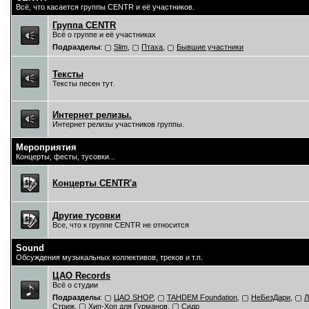
Всё, что касается группы CENTR и её участников.
Группа CENTR
Всё о группе и её участниках
Подразделы
:
Slim
,
Птаха
,
Бывшие участники
Тексты
Тексты песен тут.
Интернет релизы.
Интернет релизы участников группы.
Мероприятия
Концерты, фесты, тусовки...
Концерты CENTR'a
Другие тусовки
Все, что к группе CENTR не относится
Sound
Обсуждения музыкальных коллективов, треков и т.п.
ЦAO Records
Всё о студии
Подразделы
:
ЦАО SHOP
,
TAHDEM Foundation
,
НеБезДари
,
Л
Стриж
,
Хип-Хоп для Гурманов
,
Сидр