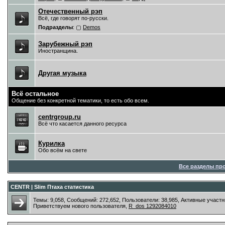
Отечественный рэп
Всё, где говорят по-русски.
Подразделы
:
Demos
Зарубежный рэп
Иностранщина.
Другая музыка
Всё остальное
Общение без конкретной тематики, то есть обо всем.
centrgroup.ru
Всё что касается данного ресурса
Курилка
Обо всём на свете
Все разделы пр
CENTR | Slim Птаха статистика
Темы: 9,058, Сообщений: 272,652, Пользователи: 38,985,
Активные участн
Приветствуем нового пользователя,
R_dos 1292084010