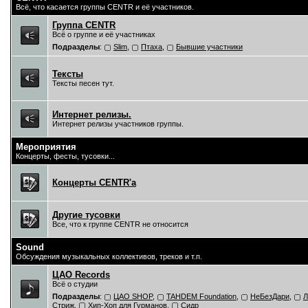
Всё, что касается группы CENTR и её участников.
Группа CENTR
Всё о группе и её участниках
Подразделы
:
Slim
,
Птаха
,
Бывшие участники
Тексты
Тексты песен тут.
Интернет релизы.
Интернет релизы участников группы.
Мероприятия
Концерты, фесты, тусовки...
Концерты CENTR'a
Другие тусовки
Все, что к группе CENTR не относится
Sound
Обсуждения музыкальных коллективов, треков и т.п.
ЦAO Records
Всё о студии
Подразделы
:
ЦАО SHOP
,
TAHDEM Foundation
,
НеБезДари
,
Л
Стриж
,
Хип-Хоп для Гурманов
,
Сидр