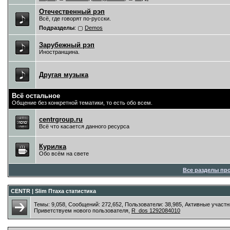
Отечественный рэп
Всё, где говорят по-русски.
Подразделы
:
Demos
Зарубежный рэп
Иностранщина.
Другая музыка
Всё остальное
Общение без конкретной тематики, то есть обо всем.
centrgroup.ru
Всё что касается данного ресурса
Курилка
Обо всём на свете
Все разделы пр
CENTR | Slim Птаха статистика
Темы: 9,058, Сообщений: 272,652, Пользователи: 38,985,
Активные участн
Приветствуем нового пользователя,
R_dos 1292084010