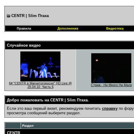
CENTR | Slim Птаха
Правила
Дополнения
Видеотека
Случайное видео
6# "CENTR в Магнитогороске" HD Live @
Стриж - Ни Много Ни Мало
25.04.10_Часть 6
Добро пожаловать на CENTR | Slim Птаха.
Если это ваш первый визит, рекомендуем почитать
справку
по фору
просмотра сообщений выберите раздел.
Раздел
CENTR