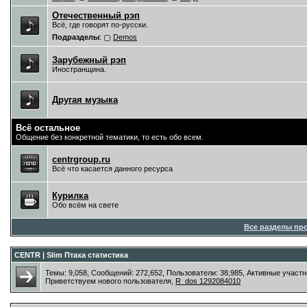
Отечественный рэп
Всё, где говорят по-русски.
Подразделы
:
Demos
Зарубежный рэп
Иностранщина.
Другая музыка
Всё остальное
Общение без конкретной тематики, то есть обо всем.
centrgroup.ru
Всё что касается данного ресурса
Курилка
Обо всём на свете
Все разделы пр
CENTR | Slim Птаха статистика
Темы: 9,058, Сообщений: 272,652, Пользователи: 38,985,
Активные участн
Приветствуем нового пользователя,
R_dos 1292084010