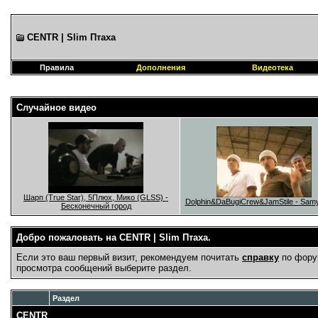
CENTR | Slim Птаха
Правила
Дополнения
Видеотека
Случайное видео
Шарп (True Star), 5Плюх, Мико (GLSS) -
Dolphin&DaBugiCrew&JamStile - Samyi
Бесконечный город
Добро пожаловать на CENTR | Slim Птаха.
Если это ваш первый визит, рекомендуем почитать
справку
по фору
просмотра сообщений выберите раздел.
Раздел
CENTR