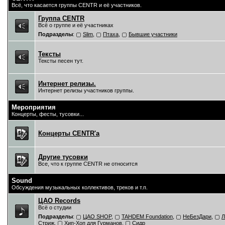
Всё, что касается группы CENTR и её участников.
Группа CENTR
Всё о группе и её участниках
Подразделы
:
Slim
,
Птаха
,
Бывшие участники
Тексты
Тексты песен тут.
Интернет релизы.
Интернет релизы участников группы.
Мероприятия
Концерты, фесты, тусовки...
Концерты CENTR'a
Другие тусовки
Все, что к группе CENTR не относится
Sound
Обсуждения музыкальных коллективов, треков и т.п.
ЦAO Records
Всё о студии
Подразделы
:
ЦАО SHOP
,
TAHDEM Foundation
,
НеБезДари
,
Л
Стриж
,
Хип-Хоп для Гурманов
,
Сидр