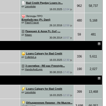
Bad Credit Payday Loans in...
962
58,737
от
Lieselotte
16.03.2025
12:04
Легенды ПРО
Влюбийство (Ft. Dani)
480
5,168
от
FlashTracer
26.10.2016
12:59
Принцип & Архи Ft. Guf -...
59
481
от
Kitaec
30.09.2014
10:57
Loans Calgary for Bad Credit
336
5,611
от
ColletteLa
16.03.2025
12:30
3 сентября - RE-pac Freestyle...
190
2,027
от
HandsAndLegs
30.08.2015
17:43
Loans Calgary for Bad Credit
399
13,468
от
Lieselotte
16.03.2025
12:10
Объединение Лирики - Не Мысли...
3,698
66,052