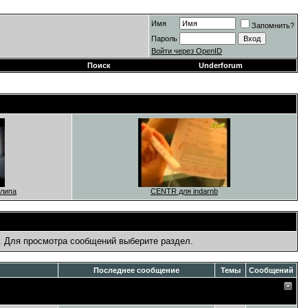
Имя
Запомнить?
Пароль
Войти через OpenID
Поиск
Underforum
клипа
СENTR для indarnb
. Для просмотра сообщений выберите раздел.
Последнее сообщение
Темы
Сообщений