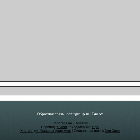
Обратная связь
|
centrgroup.ru
|
Вверх
Работает на vBulletin®
Перевод:
zCarot
Техподдержка:
Rpsl
Хостинг для больших форумов.
| Социальная сеть о
Хип Хопе