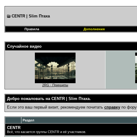
CENTR | Slim Птаха
Правила
Дополнения
Случайное видео
2RG - Принципы
Добро пожаловать на CENTR | Slim Птаха.
Если это ваш первый визит, рекомендуем почитать
справку
по фору
Раздел
CENTR
Всё, что касается группы CENTR и её участников.