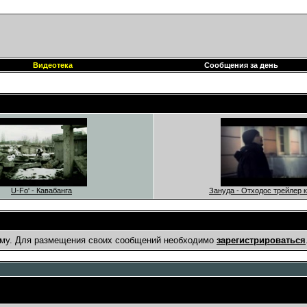
Видеотека
Сообщения за день
U-Fo' - Кавабанга
Зануда - Отходос трейлер 
му. Для размещения своих сообщений необходимо
зарегистрироваться