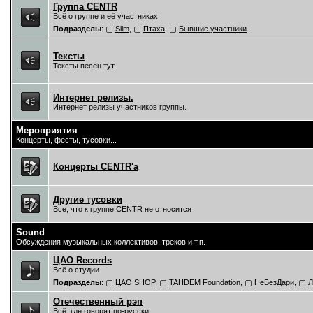
Группа CENTR
Всё о группе и её участниках
Подразделы
:
Slim
,
Птаха
,
Бывшие участники
Тексты
Тексты песен тут.
Интернет релизы.
Интернет релизы участников группы.
Мероприятия
Концерты, фесты, тусовки...
Концерты CENTR'a
Другие тусовки
Все, что к группе CENTR не относится
Sound
Обсуждения музыкальных коллективов, треков и т.п.
ЦAO Records
Всё о студии
Подразделы
:
ЦАО SHOP
,
TAHDEM Foundation
,
НеБезДари
,
Л
Отечественный рэп
Всё, где говорят по-русски.