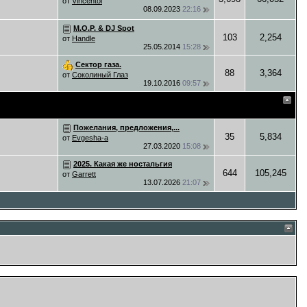
от
Vincentol
08.09.2023
22:16
M.O.P. & DJ Spot
103
2,254
от
Handle
25.05.2014
15:28
Сектор газа.
88
3,364
от
Соколиный Глаз
19.10.2016
09:57
Пожелания, предложения,...
35
5,834
от
Evgesha-a
27.03.2020
15:08
2025. Какая же ностальгия
644
105,245
от
Garrett
13.07.2026
21:07