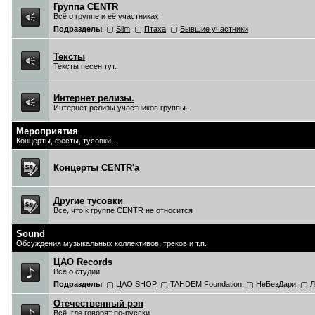
Группа CENTR
Всё о группе и её участниках
Подразделы
:
Slim
,
Птаха
,
Бывшие участники
Тексты
Тексты песен тут.
Интернет релизы.
Интернет релизы участников группы.
Мероприятия
Концерты, фесты, тусовки...
Концерты CENTR'a
Другие тусовки
Все, что к группе CENTR не относится
Sound
Обсуждения музыкальных коллективов, треков и т.п.
ЦAO Records
Всё о студии
Подразделы
:
ЦАО SHOP
,
TAHDEM Foundation
,
НеБезДари
,
Л
Отечественный рэп
Всё, где говорят по-русски.