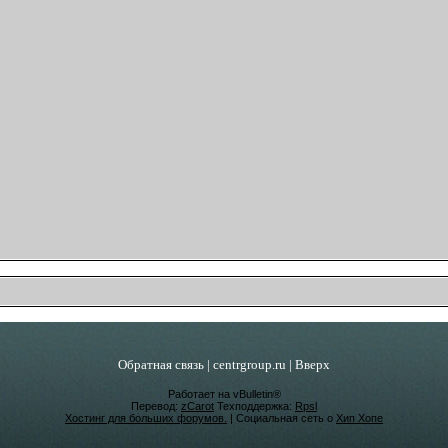
Обратная связь
|
centrgroup.ru
|
Вверх
Работает на vBulletin®
Перевод:
zCarot
Техподдержка:
Rpsl
Хостинг для больших форумов.
| Социальная сеть о
Хип Хопе