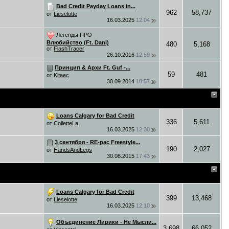
Bad Credit Payday Loans in...
962
58,737
от
Lieselotte
16.03.2025
12:04
Легенды ПРО
Влюбийство (Ft. Dani)
480
5,168
от
FlashTracer
26.10.2016
12:59
Принцип & Архи Ft. Guf -...
59
481
от
Kitaec
30.09.2014
10:57
Loans Calgary for Bad Credit
336
5,611
от
ColletteLa
16.03.2025
12:30
3 сентября - RE-pac Freestyle...
190
2,027
от
HandsAndLegs
30.08.2015
17:43
Loans Calgary for Bad Credit
399
13,468
от
Lieselotte
16.03.2025
12:10
Объединение Лирики - Не Мысли...
3,698
66,052