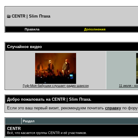
CENTR | Slim Птаха
Правила
Дополнения
Случайное видео
Гуф-Моя бабушки слушает радио шансон
11 июля - к
Добро пожаловать на CENTR | Slim Птаха.
Если это ваш первый визит, рекомендуем почитать
справку
по фору
Раздел
CENTR
Всё, что касается группы CENTR и её участников.