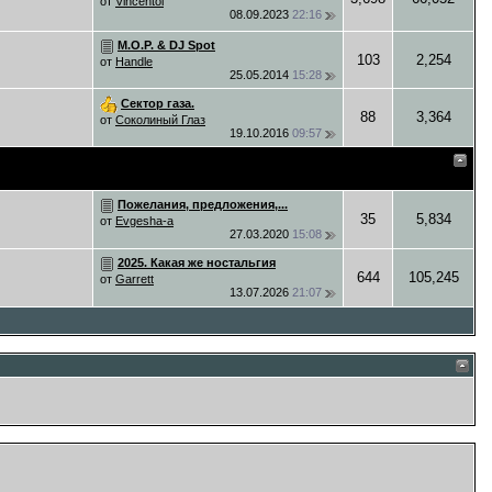
от
Vincentol
08.09.2023
22:16
M.O.P. & DJ Spot
103
2,254
от
Handle
25.05.2014
15:28
Сектор газа.
88
3,364
от
Соколиный Глаз
19.10.2016
09:57
Пожелания, предложения,...
35
5,834
от
Evgesha-a
27.03.2020
15:08
2025. Какая же ностальгия
644
105,245
от
Garrett
13.07.2026
21:07