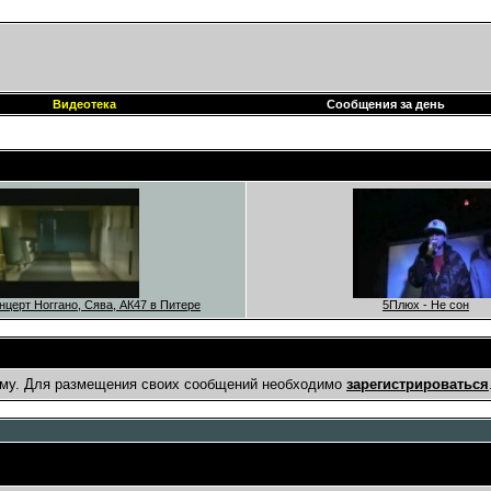
Видеотека
Сообщения за день
онцерт Ноггано, Сява, АК47 в Питере
5Плюх - Не сон
му. Для размещения своих сообщений необходимо
зарегистрироваться