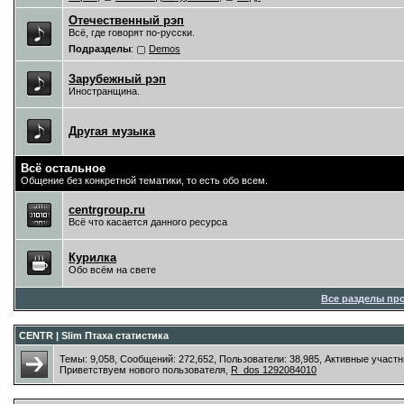
Отечественный рэп
Всё, где говорят по-русски.
Подразделы
:
Demos
Зарубежный рэп
Иностранщина.
Другая музыка
Всё остальное
Общение без конкретной тематики, то есть обо всем.
centrgroup.ru
Всё что касается данного ресурса
Курилка
Обо всём на свете
Все разделы пр
CENTR | Slim Птаха статистика
Темы: 9,058, Сообщений: 272,652, Пользователи: 38,985,
Активные участн
Приветствуем нового пользователя,
R_dos 1292084010