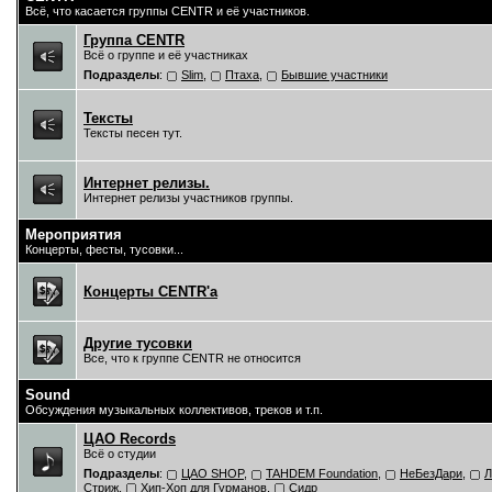
Всё, что касается группы CENTR и её участников.
Группа CENTR
Всё о группе и её участниках
Подразделы
:
Slim
,
Птаха
,
Бывшие участники
Тексты
Тексты песен тут.
Интернет релизы.
Интернет релизы участников группы.
Мероприятия
Концерты, фесты, тусовки...
Концерты CENTR'a
Другие тусовки
Все, что к группе CENTR не относится
Sound
Обсуждения музыкальных коллективов, треков и т.п.
ЦAO Records
Всё о студии
Подразделы
:
ЦАО SHOP
,
TAHDEM Foundation
,
НеБезДари
,
Л
Стриж
,
Хип-Хоп для Гурманов
,
Сидр