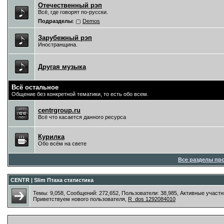
Отечественный рэп
Всё, где говорят по-русски.
Подразделы
:
Demos
Зарубежный рэп
Иностранщина.
Другая музыка
Всё остальное
Общение без конкретной тематики, то есть обо всем.
centrgroup.ru
Всё что касается данного ресурса
Курилка
Обо всём на свете
Все разделы пр
CENTR | Slim Птаха статистика
Темы: 9,058, Сообщений: 272,652, Пользователи: 38,985,
Активные участн
Приветствуем нового пользователя,
R_dos 1292084010