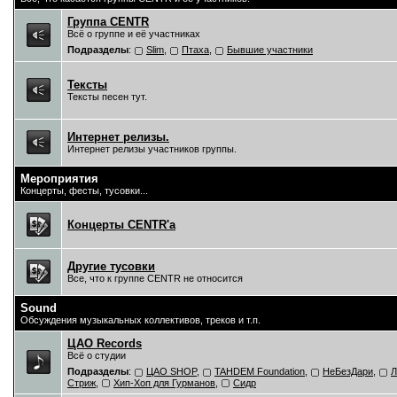
Группа CENTR
Всё о группе и её участниках
Подразделы
:
Slim
,
Птаха
,
Бывшие участники
Тексты
Тексты песен тут.
Интернет релизы.
Интернет релизы участников группы.
Мероприятия
Концерты, фесты, тусовки...
Концерты CENTR'a
Другие тусовки
Все, что к группе CENTR не относится
Sound
Обсуждения музыкальных коллективов, треков и т.п.
ЦAO Records
Всё о студии
Подразделы
:
ЦАО SHOP
,
TAHDEM Foundation
,
НеБезДари
,
Л
Стриж
,
Хип-Хоп для Гурманов
,
Сидр