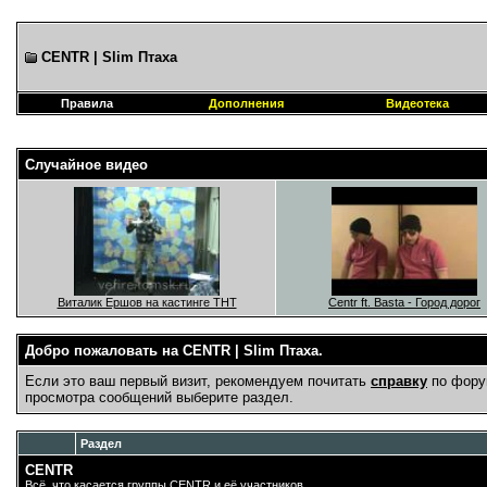
CENTR | Slim Птаха
Правила
Дополнения
Видеотека
Случайное видео
Виталик Ершов на кастинге ТНТ
Centr ft. Basta - Город дорог
Добро пожаловать на CENTR | Slim Птаха.
Если это ваш первый визит, рекомендуем почитать
справку
по фору
просмотра сообщений выберите раздел.
Раздел
CENTR
Всё, что касается группы CENTR и её участников.