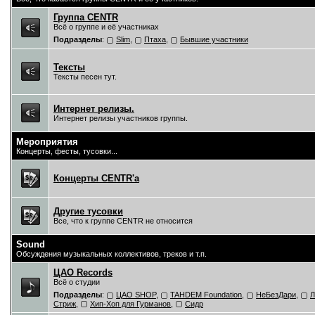
Группа CENTR
Всё о группе и её участниках
Подразделы
:
Slim
,
Птаха
,
Бывшие участники
Тексты
Тексты песен тут.
Интернет релизы.
Интернет релизы участников группы.
Мероприятия
Концерты, фесты, тусовки...
Концерты CENTR'a
Другие тусовки
Все, что к группе CENTR не относится
Sound
Обсуждения музыкальных коллективов, треков и т.п.
ЦAO Records
Всё о студии
Подразделы
:
ЦАО SHOP
,
TAHDEM Foundation
,
НеБезДари
,
Л
Стриж
,
Хип-Хоп для Гурманов
,
Сидр