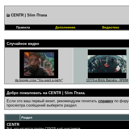
CENTR | Slim Птаха
Правила
Дополнения
Видеотека
Случайное видео
da boogie crew "You want a party"
ОУ74 и Brick Bazuka - КРИМ
Добро пожаловать на CENTR | Slim Птаха.
Если это ваш первый визит, рекомендуем почитать
справку
по фору
просмотра сообщений выберите раздел.
Раздел
CENTR
Всё, что касается группы CENTR и её участников.