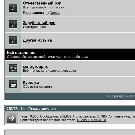
Отечественный рэп
Всё, где говорят по-русски.
Подразделы
:
Demos
Зарубежный рэп
Иностранщина.
Другая музыка
Всё остальное
Общение без конкретной тематики, то есть обо всем.
centrgroup.ru
Всё что касается данного ресурса
Курилка
Обо всём на свете
Все разделы пр
CENTR | Slim Птаха статистика
Темы: 9,058, Сообщений: 272,652, Пользователи: 38,985,
Активные участн
Приветствуем нового пользователя,
R_dos 1292084010