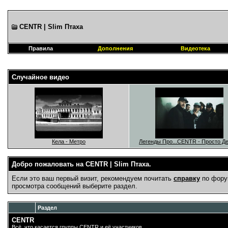
CENTR | Slim Птаха
Правила
Дополнения
Видеотека
Случайное видео
Кела - Метро
Легенды Про...CENTR - Просто Д
Добро пожаловать на CENTR | Slim Птаха.
Если это ваш первый визит, рекомендуем почитать
справку
по фору
просмотра сообщений выберите раздел.
Раздел
CENTR
Всё, что касается группы CENTR и её участников.