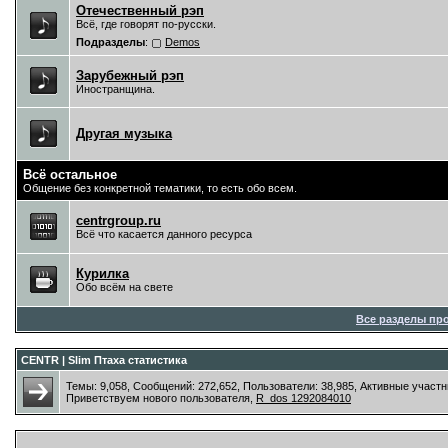
Отечественный рэп
Всё, где говорят по-русски.
Подразделы
:
Demos
Зарубежный рэп
Иностранщина.
Другая музыка
Всё остальное
Общение без конкретной тематики, то есть обо всем.
centrgroup.ru
Всё что касается данного ресурса
Курилка
Обо всём на свете
Все разделы пр
CENTR | Slim Птаха статистика
Темы: 9,058, Сообщений: 272,652, Пользователи: 38,985,
Активные участн
Приветствуем нового пользователя,
R_dos 1292084010