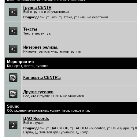
Группа CENTR
Всё о группе и её участниках
Подразделы
:
Slim
,
Птаха
,
Бывшие участники
Тексты
Тексты песен тут.
Интернет релизы.
Интернет релизы участников группы.
Мероприятия
Концерты, фесты, тусовки...
Концерты CENTR'a
Другие тусовки
Все, что к группе CENTR не относится
Sound
Обсуждения музыкальных коллективов, треков и т.п.
ЦAO Records
Всё о студии
Подразделы
:
ЦАО SHOP
,
TAHDEM Foundation
,
НеБезДари
,
Л
Стриж
,
Хип-Хоп для Гурманов
,
Сидр