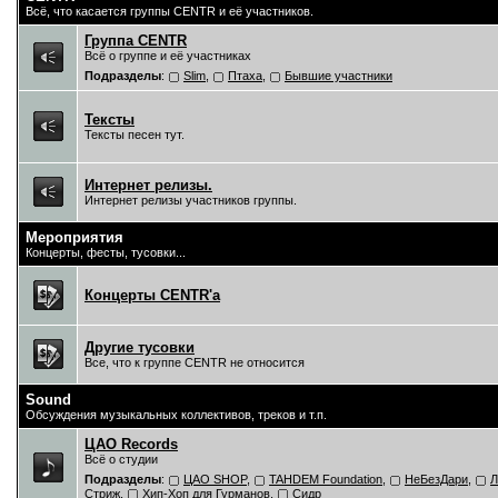
Всё, что касается группы CENTR и её участников.
Группа CENTR
Всё о группе и её участниках
Подразделы
:
Slim
,
Птаха
,
Бывшие участники
Тексты
Тексты песен тут.
Интернет релизы.
Интернет релизы участников группы.
Мероприятия
Концерты, фесты, тусовки...
Концерты CENTR'a
Другие тусовки
Все, что к группе CENTR не относится
Sound
Обсуждения музыкальных коллективов, треков и т.п.
ЦAO Records
Всё о студии
Подразделы
:
ЦАО SHOP
,
TAHDEM Foundation
,
НеБезДари
,
Л
Стриж
,
Хип-Хоп для Гурманов
,
Сидр