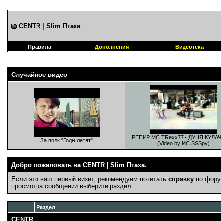
CENTR | Slim Птаха
Правила
Дополнения
Видеотека
Случайное видео
РЕПИР MC TRexx77 - ДУНЯ КУЛА
За полк "Годы летят"
(Video by MC SSSру)
Добро пожаловать на CENTR | Slim Птаха.
Если это ваш первый визит, рекомендуем почитать
справку
по фору
просмотра сообщений выберите раздел.
Раздел
CENTR