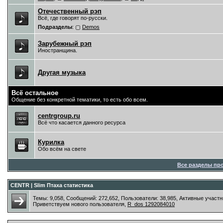
Отечественный рэп
Всё, где говорят по-русски.
Подразделы
:
Demos
Зарубежный рэп
Иностранщина.
Другая музыка
Всё остальное
Общение без конкретной тематики, то есть обо всем.
centrgroup.ru
Всё что касается данного ресурса
Курилка
Обо всём на свете
Все разделы пр
CENTR | Slim Птаха статистика
Темы: 9,058, Сообщений: 272,652, Пользователи: 38,985,
Активные участн
Приветствуем нового пользователя,
R_dos 1292084010