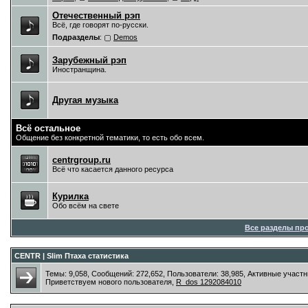
Отечественный рэп
Всё, где говорят по-русски.
Подразделы
:
Demos
Зарубежный рэп
Иностранщина.
Другая музыка
Всё остальное
Общение без конкретной тематики, то есть обо всем.
centrgroup.ru
Всё что касается данного ресурса
Курилка
Обо всём на свете
Все разделы пр
CENTR | Slim Птаха статистика
Темы: 9,058, Сообщений: 272,652, Пользователи: 38,985,
Активные участн
Приветствуем нового пользователя,
R_dos 1292084010