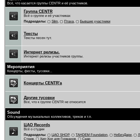
Всё, что касается группы CENTR и её участников.
Группа CENTR
Всё о группе и её участниках
Подразделы
:
Slim
,
Птаха
,
Бывшие участники
Тексты
Тексты песен тут.
Интернет релизы.
Интернет релизы участников группы.
Мероприятия
Концерты, фесты, тусовки...
Концерты CENTR'a
Другие тусовки
Все, что к группе CENTR не относится
Sound
Обсуждения музыкальных коллективов, треков и т.п.
ЦAO Records
Всё о студии
Подразделы
:
ЦАО SHOP
,
TAHDEM Foundation
,
НеБезДари
,
Л
Стриж
,
Хип-Хоп для Гурманов
,
Сидр