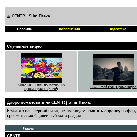
CENTR | Slim Птаха
Правила
Дополнения
Видеотека
Случайное видео
Noize MC - Гимн понаехавших
СВО - Мой Рэп (Промо видео
провинциалов (Клип!)
Добро пожаловать на CENTR | Slim Птаха.
Если это ваш первый визит, рекомендуем почитать
справку
по фору
просмотра сообщений выберите раздел.
Раздел
CENTR