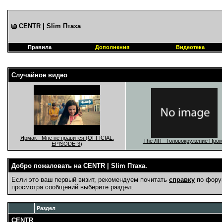
CENTR | Slim Птаха
Правила
Дополнения
Видеотека
Случайное видео
Ярмак - Мне не нравится (OFFICIAL.
The ЛП - Головокружение Про
EPISODE-3)
Добро пожаловать на CENTR | Slim Птаха.
Если это ваш первый визит, рекомендуем почитать
справку
по фору
просмотра сообщений выберите раздел.
Раздел
CENTR