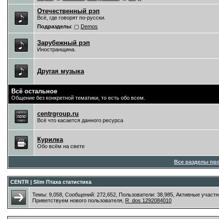
Отечественный рэп
Всё, где говорят по-русски.
Подразделы
:
Demos
Зарубежный рэп
Иностранщина.
Другая музыка
Всё остальное
Общение без конкретной тематики, то есть обо всем.
centrgroup.ru
Всё что касается данного ресурса
Курилка
Обо всём на свете
Все разделы пр
CENTR | Slim Птаха статистика
Темы: 9,058, Сообщений: 272,652, Пользователи: 38,985,
Активные участн
Приветствуем нового пользователя,
R_dos 1292084010