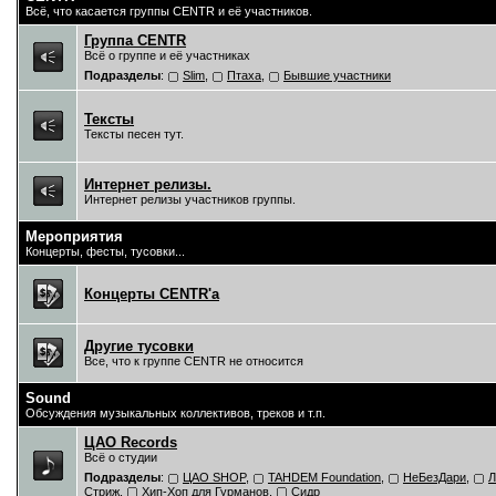
Всё, что касается группы CENTR и её участников.
Группа CENTR
Всё о группе и её участниках
Подразделы
:
Slim
,
Птаха
,
Бывшие участники
Тексты
Тексты песен тут.
Интернет релизы.
Интернет релизы участников группы.
Мероприятия
Концерты, фесты, тусовки...
Концерты CENTR'a
Другие тусовки
Все, что к группе CENTR не относится
Sound
Обсуждения музыкальных коллективов, треков и т.п.
ЦAO Records
Всё о студии
Подразделы
:
ЦАО SHOP
,
TAHDEM Foundation
,
НеБезДари
,
Л
Стриж
,
Хип-Хоп для Гурманов
,
Сидр