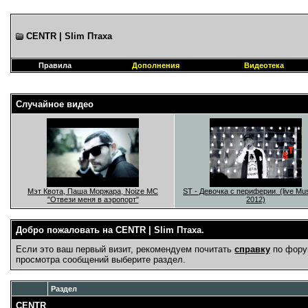
CENTR | Slim Птаха
Правила
Дополнения
Видеотека
Случайное видео
Мэт Квота, Паша Моржара, Noize MC
ST - Девочка с периферии. (live Mu
"Отвези меня в аэропорт"
2012)
Добро пожаловать на CENTR | Slim Птаха.
Если это ваш первый визит, рекомендуем почитать
справку
по фору
просмотра сообщений выберите раздел.
Раздел
CENTR