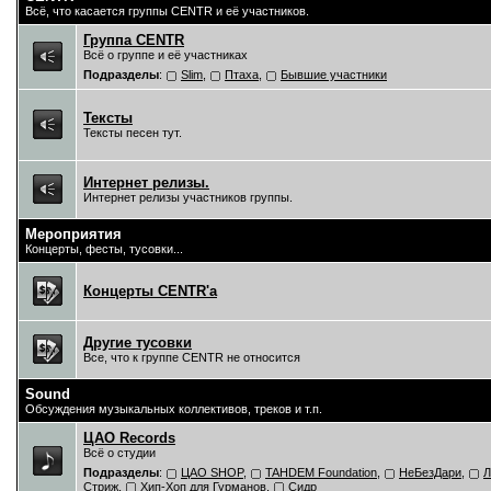
Всё, что касается группы CENTR и её участников.
Группа CENTR
Всё о группе и её участниках
Подразделы
:
Slim
,
Птаха
,
Бывшие участники
Тексты
Тексты песен тут.
Интернет релизы.
Интернет релизы участников группы.
Мероприятия
Концерты, фесты, тусовки...
Концерты CENTR'a
Другие тусовки
Все, что к группе CENTR не относится
Sound
Обсуждения музыкальных коллективов, треков и т.п.
ЦAO Records
Всё о студии
Подразделы
:
ЦАО SHOP
,
TAHDEM Foundation
,
НеБезДари
,
Л
Стриж
,
Хип-Хоп для Гурманов
,
Сидр