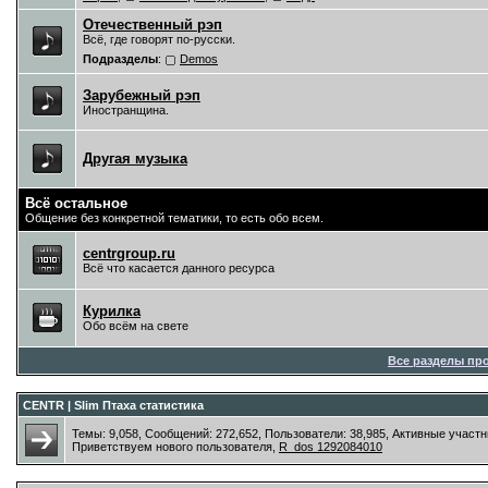
Отечественный рэп
Всё, где говорят по-русски.
Подразделы
:
Demos
Зарубежный рэп
Иностранщина.
Другая музыка
Всё остальное
Общение без конкретной тематики, то есть обо всем.
centrgroup.ru
Всё что касается данного ресурса
Курилка
Обо всём на свете
Все разделы пр
CENTR | Slim Птаха статистика
Темы: 9,058, Сообщений: 272,652, Пользователи: 38,985,
Активные участн
Приветствуем нового пользователя,
R_dos 1292084010