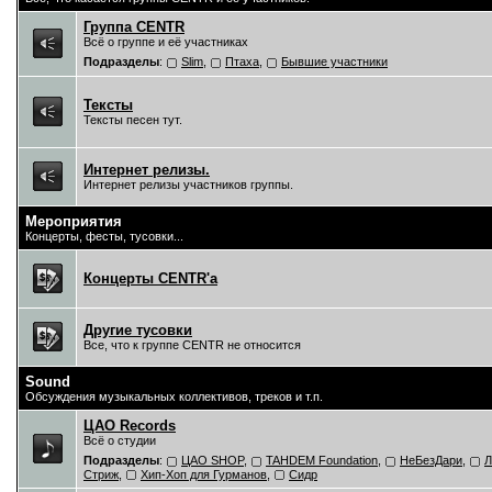
Группа CENTR
Всё о группе и её участниках
Подразделы
:
Slim
,
Птаха
,
Бывшие участники
Тексты
Тексты песен тут.
Интернет релизы.
Интернет релизы участников группы.
Мероприятия
Концерты, фесты, тусовки...
Концерты CENTR'a
Другие тусовки
Все, что к группе CENTR не относится
Sound
Обсуждения музыкальных коллективов, треков и т.п.
ЦAO Records
Всё о студии
Подразделы
:
ЦАО SHOP
,
TAHDEM Foundation
,
НеБезДари
,
Л
Стриж
,
Хип-Хоп для Гурманов
,
Сидр