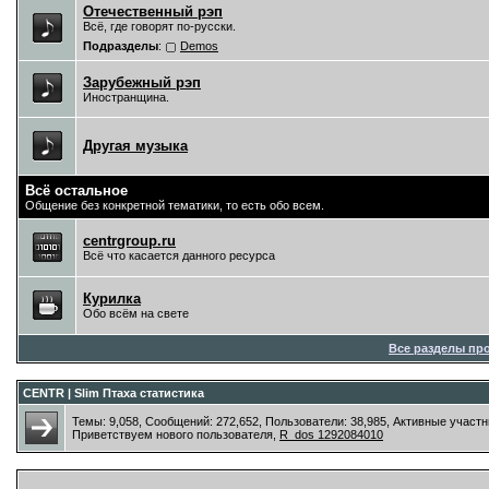
Отечественный рэп
Всё, где говорят по-русски.
Подразделы
:
Demos
Зарубежный рэп
Иностранщина.
Другая музыка
Всё остальное
Общение без конкретной тематики, то есть обо всем.
centrgroup.ru
Всё что касается данного ресурса
Курилка
Обо всём на свете
Все разделы пр
CENTR | Slim Птаха статистика
Темы: 9,058, Сообщений: 272,652, Пользователи: 38,985,
Активные участн
Приветствуем нового пользователя,
R_dos 1292084010