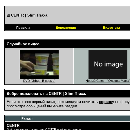
CENTR | Slim Птаха
Правила
Дополнения
Видеотека
Случайное видео
DVD "Эфир. В норме"
Новый Союз - "Одесса-Мама
Добро пожаловать на CENTR | Slim Птаха.
Если это ваш первый визит, рекомендуем почитать
справку
по фору
просмотра сообщений выберите раздел.
Раздел
CENTR
Всё, что касается группы CENTR и её участников.