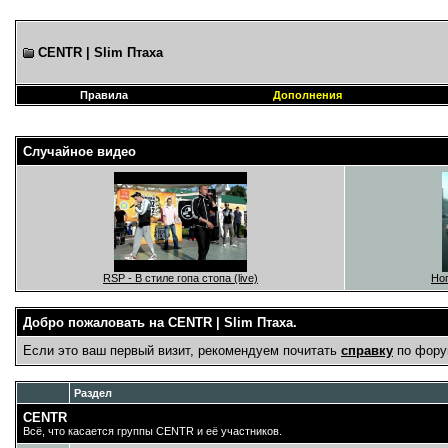
CENTR | Slim Птаха
Правила
Дополнения
Случайное видео
RSP - В стиле гопа стопа (live)
Ног
Добро пожаловать на CENTR | Slim Птаха.
Если это ваш первый визит, рекомендуем почитать
справку
по фору
Раздел
CENTR
Всё, что касается группы CENTR и её участников.