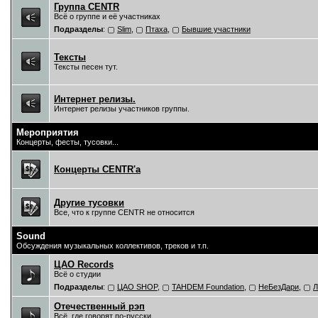
Группа CENTR
Всё о группе и её участниках
Подразделы
:
Slim
,
Птаха
,
Бывшие участники
Тексты
Тексты песен тут.
Интернет релизы.
Интернет релизы участников группы.
Мероприятия
Концерты, фесты, тусовки...
Концерты CENTR'a
Другие тусовки
Все, что к группе CENTR не относится
Sound
Обсуждения музыкальных коллективов, треков и т.п.
ЦAO Records
Всё о студии
Подразделы
:
ЦАО SHOP
,
TAHDEM Foundation
,
НеБезДари
,
Л
Отечественный рэп
Всё, где говорят по-русски.