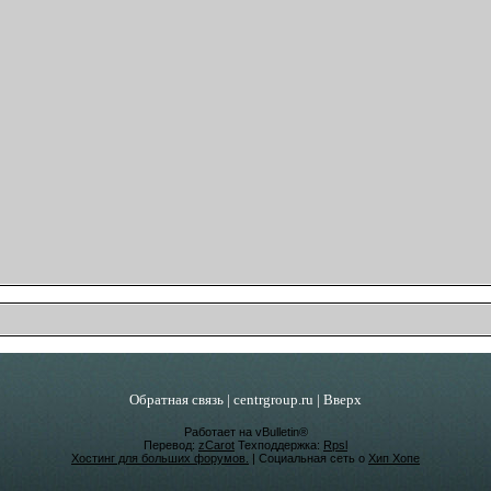
Обратная связь
|
centrgroup.ru
|
Вверх
Работает на vBulletin®
Перевод:
zCarot
Техподдержка:
Rpsl
Хостинг для больших форумов.
| Социальная сеть о
Хип Хопе