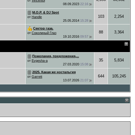
от
Vincentol
08.09.2023
22:16
M.O.P. & DJ Spot
103
2,254
от
Handle
25.05.2014
15:28
Сектор газа.
88
3,364
от
Соколиный Глаз
19.10.2016
09:57
Пожелания, предложения,...
35
5,834
от
Evgesha-a
27.03.2020
15:08
2025. Какая же ностальгия
644
105,245
от
Garrett
13.07.2026
21:07