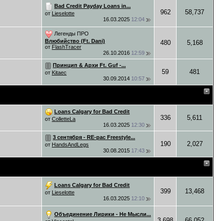
Bad Credit Payday Loans in...
962
58,737
от
Lieselotte
16.03.2025
12:04
Легенды ПРО
Влюбийство (Ft. Dani)
480
5,168
от
FlashTracer
26.10.2016
12:59
Принцип & Архи Ft. Guf -...
59
481
от
Kitaec
30.09.2014
10:57
Loans Calgary for Bad Credit
336
5,611
от
ColletteLa
16.03.2025
12:30
3 сентября - RE-pac Freestyle...
190
2,027
от
HandsAndLegs
30.08.2015
17:43
Loans Calgary for Bad Credit
399
13,468
от
Lieselotte
16.03.2025
12:10
Объединение Лирики - Не Мысли...
3,698
66,052