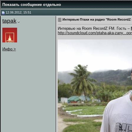
Показать сообщение отдельно
12.06.2012, 15:51
tapak
Интервью Птахи на радио "Room RecordZ 
Интервью на Room RecordZ FM. Гость –
http://soundcloud.com/ptaha-aka-zany...oo
Инфо >