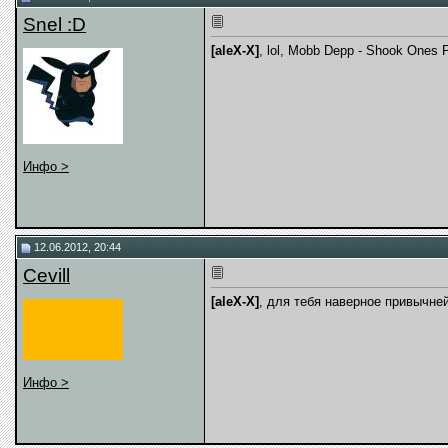
Snel :D
[aleX-X]
, lol, Mobb Depp - Shook Ones P
Инфо >
12.06.2012, 20:44
Cevill
[aleX-X]
, для тебя наверное привычне
Инфо >