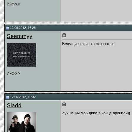
Инфо >
12.06.2012, 16:28
Seemmyy
Ведущие какие-то страннтые.
Инфо >
12.06.2012, 16:32
Sladd
лучше бы моб дипа в конце врубили))