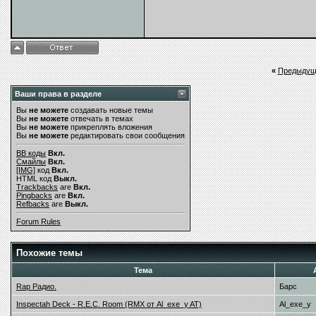
«
Предыдущ
Ваши права в разделе
Вы
не можете
создавать новые темы
Вы
не можете
отвечать в темах
Вы
не можете
прикреплять вложения
Вы
не можете
редактировать свои сообщения
BB коды
Вкл.
Смайлы
Вкл.
[IMG]
код
Вкл.
HTML код
Выкл.
Trackbacks
are
Вкл.
Pingbacks
are
Вкл.
Refbacks
are
Выкл.
Forum Rules
Похожие темы
Тема
Rap Радио.
Барс
Inspectah Deck - R.E.C. Room (RMX от Al_exe_y AT)
Al_exe_y