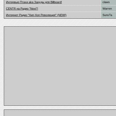
Интервью Птахи aka Зануды для Billboard!
claws
CENTR на Радио "Next"!
Warren
Интернет Радио "Хип-Хоп Революция" (NEW!)
SunsTa