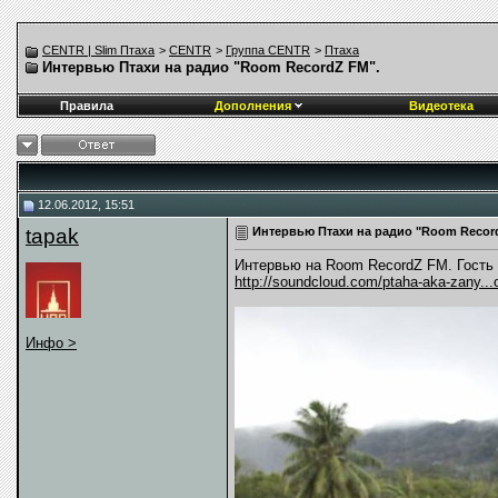
CENTR | Slim Птаха
>
CENTR
>
Группа CENTR
>
Птаха
Интервью Птахи на радио "Room RecordZ FM".
Правила
Дополнения
Видеотека
12.06.2012, 15:51
tapak
Интервью Птахи на радио "Room Recor
Интервью на Room RecordZ FM. Гость
http://soundcloud.com/ptaha-aka-zany..
Инфо >