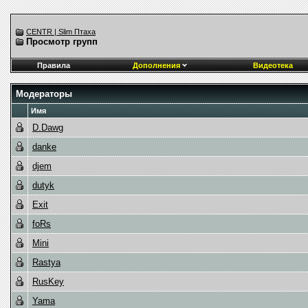
CENTR | Slim Птаха
Просмотр групп
Правила
Дополнения
Видеотека
Модераторы
Имя
D.Dawg
danke
djem
dutyk
Exit
foRs
Mini
Rastya
RusKey
Yama