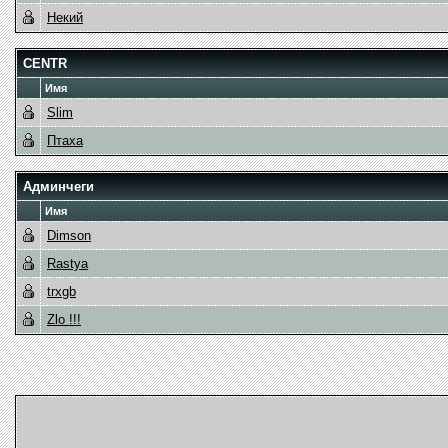
Некий
CENTR
Имя
Slim
Птаха
Админчеги
Имя
Dimson
Rastya
trxgb
Zlo !!!