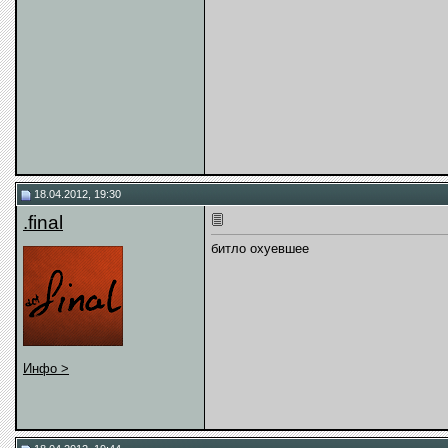
18.04.2012, 19:30
.final
битло охуевшее
Инфо >