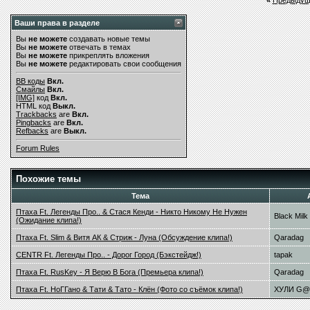
«
Предыдущ
Ваши права в разделе
Вы
не можете
создавать новые темы
Вы
не можете
отвечать в темах
Вы
не можете
прикреплять вложения
Вы
не можете
редактировать свои сообщения
BB коды
Вкл.
Смайлы
Вкл.
[IMG]
код
Вкл.
HTML код
Выкл.
Trackbacks
are
Вкл.
Pingbacks
are
Вкл.
Refbacks
are
Выкл.
Forum Rules
Похожие темы
Тема
Птаха Ft. Легенды Про.. & Стася Кенди - Никто Никому Не Нужен
Black Milk
(Ожидание клипа!)
Птаха Ft. Slim & Витя АК & Стриж - Луна (Обсуждение клипа!)
Qaradag
CENTR Ft. Легенды Про.. - Дорог Город (Бэкстейдж!)
tapak
Птаха Ft. RusKey - Я Верю В Бога (Премьера клипа!)
Qaradag
Птаха Ft. НоГГано & Тати & Тато - Клён (Фото со съёмок клипа!)
ХУЛИ G