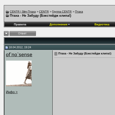
CENTR | Slim Птаха
>
CENTR
>
Группа CENTR
>
Птаха
Птаха - Не Забуду (Бэкстейдж клипа!)
Правила
Дополнения
Видеотека
18.04.2012, 19:24
of`no`sense
Птаха - Не Забуду (Бэкстейдж клипа!)
Инфо >