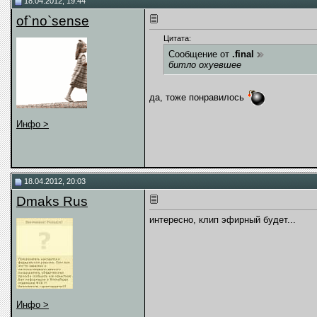
18.04.2012, 19:44
of`no`sense
Цитата:
Сообщение от
.final
битло охуевшее
да, тоже понравилось
Инфо >
18.04.2012, 20:03
Dmaks Rus
интересно, клип эфирный будет...
Инфо >