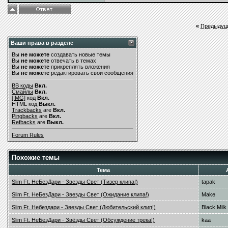
«
Предыдущ
Ваши права в разделе
Вы
не можете
создавать новые темы
Вы
не можете
отвечать в темах
Вы
не можете
прикреплять вложения
Вы
не можете
редактировать свои сообщения
BB коды
Вкл.
Смайлы
Вкл.
[IMG]
код
Вкл.
HTML код
Выкл.
Trackbacks
are
Вкл.
Pingbacks
are
Вкл.
Refbacks
are
Выкл.
Forum Rules
Похожие темы
Тема
Slim Ft. НеБезДари - Звезды Свет (Тизер клипа!)
tapak
Slim Ft. НеБезДари - Звезды Свет (Ожидание клипа!)
Make
Slim Ft. Небездари - Звезды Свет (Любительский клип!)
Black Milk
Slim Ft. НеБезДари - Звёзды Свет (Обсуждение трека!)
kaa