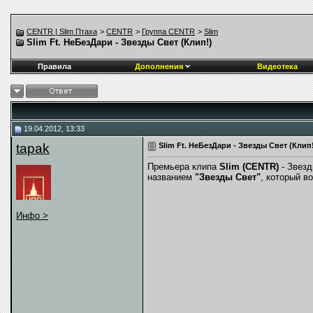
CENTR | Slim Птаха
>
CENTR
>
Группа CENTR
>
Slim
Slim Ft. НеБезДари - Звезды Свет (Клип!)
Правила
Дополнения
Видеотека
19.04.2012, 13:33
tapak
Slim Ft. НеБезДари - Звезды Свет (Клип
Премьера клипа
Slim (CENTR)
- Звезд
названием
"Звезды Свет"
, который 
Инфо >