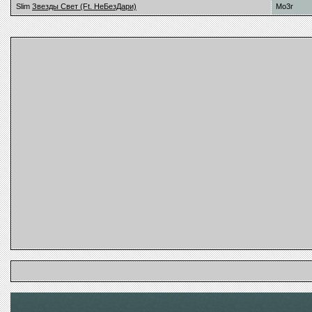
Slim
Звезды Свет (Ft. НеБезДари)
Mo3r