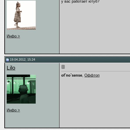
у вас работает ютуб?
Инфо >
19.04.2012, 15:24
Lilo
of`no`sense
,
Оффтоп
Инфо >