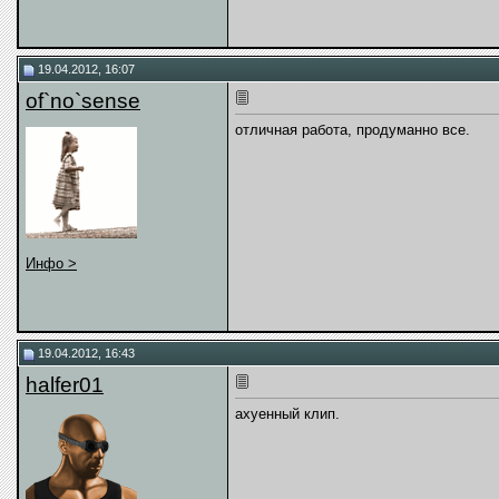
19.04.2012, 16:07
of`no`sense
отличная работа, продуманно все.
Инфо >
19.04.2012, 16:43
halfer01
ахуенный клип.