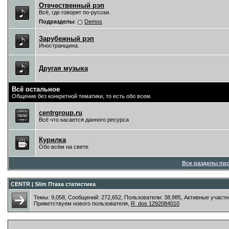
Отечественный рэп
Всё, где говорят по-русски.
Подразделы
:
Demos
Зарубежный рэп
Иностранщина.
Другая музыка
Всё остальное
Общение без конкретной тематики, то есть обо всем.
centrgroup.ru
Всё что касается данного ресурса
Курилка
Обо всём на свете
Все разделы пр
CENTR | Slim Птаха статистика
Темы: 9,058, Сообщений: 272,652, Пользователи: 38,985,
Активные участн
Приветствуем нового пользователя,
R_dos 1292084010