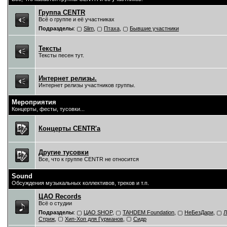
Группа CENTR
Всё о группе и её участниках
Подразделы
:
Slim
,
Птаха
,
Бывшие участники
Тексты
Тексты песен тут.
Интернет релизы.
Интернет релизы участников группы.
Мероприятия
Концерты, фесты, тусовки...
Концерты CENTR'a
Другие тусовки
Все, что к группе CENTR не относится
Sound
Обсуждения музыкальных коллективов, треков и т.п.
ЦAO Records
Всё о студии
Подразделы
:
ЦАО SHOP
,
TAHDEM Foundation
,
НеБезДари
,
Л
Стриж
,
Хип-Хоп для Гурманов
,
Сидр