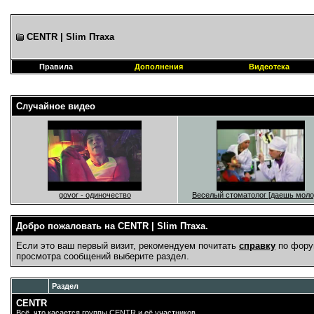
CENTR | Slim Птаха
Правила
Дополнения
Видеотека
Случайное видео
govor - одиночество
Веселый стоматолог [даешь моло
Добро пожаловать на CENTR | Slim Птаха.
Если это ваш первый визит, рекомендуем почитать
справку
по фору
просмотра сообщений выберите раздел.
Раздел
CENTR
Всё, что касается группы CENTR и её участников.