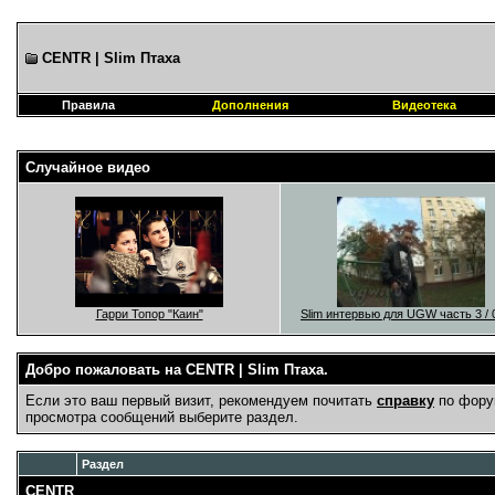
CENTR | Slim Птаха
Правила
Дополнения
Видеотека
Случайное видео
Гарри Топор "Каин"
Slim интервью для UGW часть 3 / 
Добро пожаловать на CENTR | Slim Птаха.
Если это ваш первый визит, рекомендуем почитать
справку
по фору
просмотра сообщений выберите раздел.
Раздел
CENTR