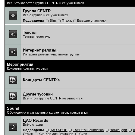
Всё, что касается группы CENTR и её участников.
Группа CENTR
Всё о группе и её участниках
Подразделы
:
Slim
,
Птаха
,
Бывшие участники
Тексты
Тексты песен тут.
Интернет релизы.
Интернет релизы участников группы.
Мероприятия
Концерты, фесты, тусовки...
Концерты CENTR'a
Другие тусовки
Все, что к группе CENTR не относится
Sound
Обсуждения музыкальных коллективов, треков и т.п.
ЦAO Records
Всё о студии
Подразделы
:
ЦАО SHOP
,
TAHDEM Foundation
,
НеБезДари
,
Л
Стриж
,
Хип-Хоп для Гурманов
,
Сидр