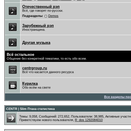
Отечественный рэп
Всё, где говорят по-русски.
Подразделы
:
Demos
Зарубежный рэп
Иностранщина.
Другая музыка
Всё остальное
Общение без конкретной тематики, то есть обо всем.
centrgroup.ru
Всё что касается данного ресурса
Курилка
Обо всём на свете
Все разделы пр
CENTR | Slim Птаха статистика
Темы: 9,058, Сообщений: 272,652, Пользователи: 38,985,
Активные участн
Приветствуем нового пользователя,
R_dos 1292084010