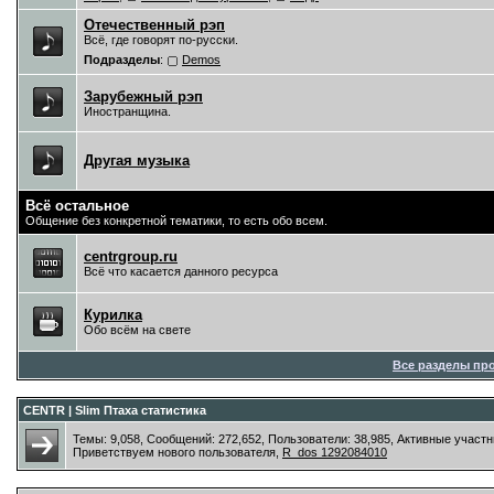
Отечественный рэп
Всё, где говорят по-русски.
Подразделы
:
Demos
Зарубежный рэп
Иностранщина.
Другая музыка
Всё остальное
Общение без конкретной тематики, то есть обо всем.
centrgroup.ru
Всё что касается данного ресурса
Курилка
Обо всём на свете
Все разделы пр
CENTR | Slim Птаха статистика
Темы: 9,058, Сообщений: 272,652, Пользователи: 38,985,
Активные участн
Приветствуем нового пользователя,
R_dos 1292084010