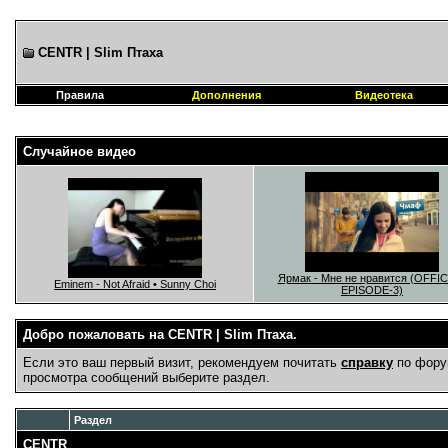
CENTR | Slim Птаха
Правила
Дополнения
Видеотека
Случайное видео
Ярмак - Мне не нравится (OFFIC
Eminem - Not Afraid • Sunny Choi
EPISODE-3)
Добро пожаловать на CENTR | Slim Птаха.
Если это ваш первый визит, рекомендуем почитать
справку
по фору
просмотра сообщений выберите раздел.
Раздел
CENTR