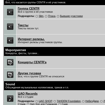
Всё, что касается группы CENTR и её участников.
Группа CENTR
Всё о группе и её участниках
Подразделы
:
Slim
,
Птаха
,
Бывшие участники
Тексты
Тексты песен тут.
Интернет релизы.
Интернет релизы участников группы.
Мероприятия
Концерты, фесты, тусовки...
Концерты CENTR'a
Другие тусовки
Все, что к группе CENTR не относится
Sound
Обсуждения музыкальных коллективов, треков и т.п.
ЦAO Records
Всё о студии
Подразделы
:
ЦАО SHOP
,
TAHDEM Foundation
,
НеБезДари
,
Л
Стриж
,
Хип-Хоп для Гурманов
,
Сидр